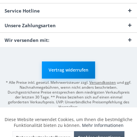
Service Hotline
Unsere Zahlungsarten
Wir versenden mit:
Vertrag widerrufen
* Alle Preise inkl. gesetzl. Mehrwertsteuer zzgl.
Versandkosten
und ggf.
Nachnahmegebühren, wenn nicht anders beschrieben.
Durchgestrichene Preise entsprechen dem niedrigsten Verkaufspreis
der letzten 30 Tage. ** Preise beziehen sich auf einen einmal
geforderten Verkaufspreis. UVP: Unverbindliche Preisempfehlung des
Herstellers.
© 2026 Digitale Fotografien | Entwicklung & Support by
Pro-Webs.de
Diese Website verwendet Cookies, um Ihnen die bestmögliche
Aktiv
Funktionale
Funktionalität bieten zu können.
Mehr Informationen