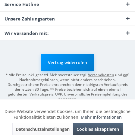
Service Hotline
Unsere Zahlungsarten
Wir versenden mit:
Vertrag widerrufen
* Alle Preise inkl. gesetzl. Mehrwertsteuer zzgl.
Versandkosten
und ggf.
Nachnahmegebühren, wenn nicht anders beschrieben.
Durchgestrichene Preise entsprechen dem niedrigsten Verkaufspreis
der letzten 30 Tage. ** Preise beziehen sich auf einen einmal
geforderten Verkaufspreis. UVP: Unverbindliche Preisempfehlung des
Herstellers.
© 2026 Digitale Fotografien | Entwicklung & Support by
Pro-Webs.de
Diese Website verwendet Cookies, um Ihnen die bestmögliche
Aktiv
Funktionale
Funktionalität bieten zu können.
Mehr Informationen
Datenschutzeinstellungen
Cookies akzeptieren
Inaktiv
Marketing