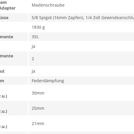
tem
Madenschraube
 Adapter
üsse
5/8 Spigot (16mm Zapfen), 1/4 Zoll Gewindeanschl
1830 g
gmente
3St.
Ja
gmente
2
ut
Ja
em
Federdämpfung
30mm
.u.)
25mm
.u.)
21mm
.u.)