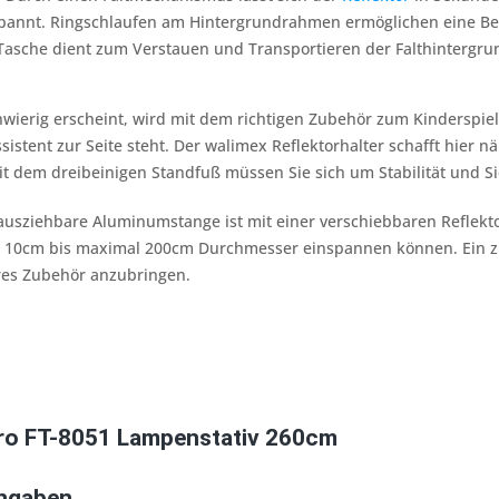
espannt. Ringschlaufen am Hintergrundrahmen ermöglichen eine B
 Tasche dient zum Verstauen und Transportieren der Falthintergru
erig erscheint, wird mit dem richtigen Zubehör zum Kinderspiel. 
sistent zur Seite steht. Der walimex Reflektorhalter schafft hier 
dem dreibeinigen Standfuß müssen Sie sich um Stabilität und S
ausziehbare Aluminumstange ist mit einer verschiebbaren Reflekto
on 10cm bis maximal 200cm Durchmesser einspannen können. Ein zu
eres Zubehör anzubringen.
ro FT-8051 Lampenstativ 260cm
Angaben