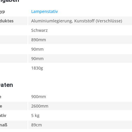
typ
Lampenstativ
oduktes
Aluminiumlegierung, Kunststoff (Verschlüsse)
Schwarz
890mm
90mm
90mm
1830g
Daten
e
900mm
e
2600mm
ativ
5 kg
kmaß
89cm