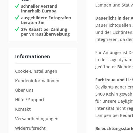
Lampen und Stative
schneller Versand
innerhalb Europa
ausgebildete Fotografen
Dauerlicht in de
beraten Sie
Dauerlichtquellen 
2% Rabatt bei Zahlung
und der Lichtintens
per Vorausüberweisung
integrieren, da de
Für Anfänger ist Da
Informationen
in der Lage dynami
geöffneter Blende 
Cookie-Einstellungen
Farbtreue und Lic
Kundeninformationen
Daylights generier
Über uns
5400 Kelvin gewähr
Hilfe / Support
für unsere Dayligh
Intensität nicht r
Kontakt
Lampen bei Bedarf
Versandbedingungen
Widerrufsrecht
Beleuchtungsstär