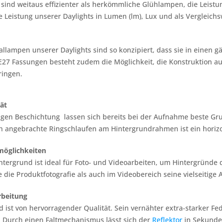
sind weitaus effizienter als herkömmliche Glühlampen, die Leistun
ie Leistung unserer Daylights in Lumen (lm), Lux und als Vergle
rallampen unserer Daylights sind so konzipiert, dass sie in einen
 E27 Fassungen besteht zudem die Möglichkeit, die Konstruktion a
ringen.
tät
gen Beschichtung lassen sich bereits bei der Aufnahme beste Gru
 angebrachte Ringschlaufen am Hintergrundrahmen ist ein horizont
zmöglichkeiten
ntergrund ist ideal für Foto- und Videoarbeiten, um Hintergründe d
ie die Produktfotografie als auch im Videobereich seine vielseitig
rbeitung
d ist von hervorragender Qualität. Sein vernähter extra-starker Fede
. Durch einen Faltmechanismus lässt sich der
Reflektor
in Sekunde