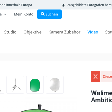
sand innerhalb Europa
ausgebildete Fotografen bera
fe
Mein Konto
Suchen
Studio
Objektive
Kamera Zubehör
Video
Sta
Diese
Walime
Ambiti