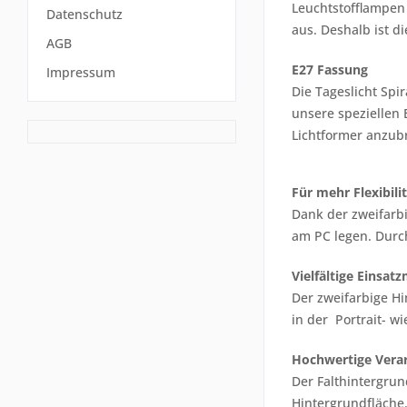
Leuchtstofflampen 
Datenschutz
aus. Deshalb ist d
AGB
E27 Fassung
Impressum
Die Tageslicht Spi
unsere speziellen
Lichtformer anzub
Für mehr Flexibili
Dank der zweifarbi
am PC legen. Durch
Vielfältige Einsat
Der zweifarbige Hi
in der Portrait- w
Hochwertige Vera
Der Falthintergrun
Hintergrundfläche