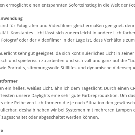
n ermöglicht einen entspannten Soforteinstieg in die Welt der Fot
r Anwendung
sind für Fotografen und Videofilmer gleichermaßen geeignet, denn
ität. Konstantes Licht lässt sich zudem leicht in andere Lichtfarbe
r Fotograf oder der Videofilmer in der Lage ist, dass Verhältnis z
uerlicht sehr gut geeignet, da sich kontinuierliches Licht in seiner
sch und spielerisch zu arbeiten und sich voll und ganz auf die “L
wie Portraits, stimmungsvolle Stilllifes und dynamische Videoseque
htformer
en ein helles, weißes Licht, ähnlich dem Tageslicht. Durch einen 
leisten unsere Daylights eine sehr gute Farbreproduktion. Um das 
ts eine Reihe von Lichtformern die je nach Situation den gewünscht
egulierbar, deshalb haben wir bei Systemen mit mehreren Lampen e
 zugeschaltet oder abgeschaltet werden können.
ke