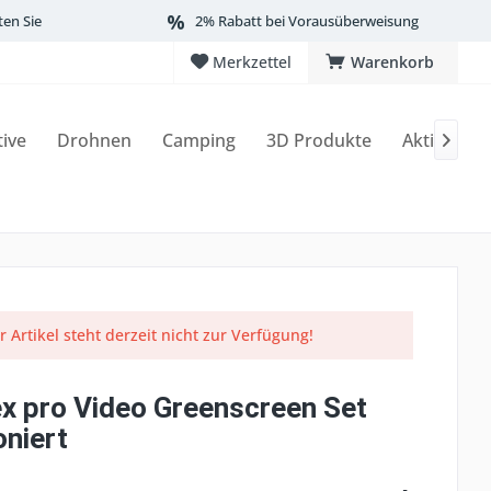
ten Sie
2% Rabatt bei Vorausüberweisung
Merkzettel
Warenkorb
tive
Drohnen
Camping
3D Produkte
Aktionen

r Artikel steht derzeit nicht zur Verfügung!
x pro Video Greenscreen Set
oniert