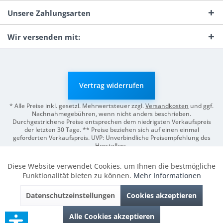
Unsere Zahlungsarten
Wir versenden mit:
Vertrag widerrufen
* Alle Preise inkl. gesetzl. Mehrwertsteuer zzgl.
Versandkosten
und ggf.
Nachnahmegebühren, wenn nicht anders beschrieben.
Durchgestrichene Preise entsprechen dem niedrigsten Verkaufspreis
der letzten 30 Tage. ** Preise beziehen sich auf einen einmal
geforderten Verkaufspreis. UVP: Unverbindliche Preisempfehlung des
Herstellers.
© 2026 Digitale Fotografien | Entwicklung & Support by
Pro-Webs.de
Diese Website verwendet Cookies, um Ihnen die bestmögliche
Aktiv
Funktionale
Funktionalität bieten zu können.
Mehr Informationen
Datenschutzeinstellungen
Cookies akzeptieren
Inaktiv
Marketing
Alle Cookies akzeptieren