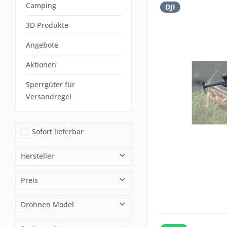
Camping
DJI
3D Produkte
Angebote
Aktionen
Sperrgüter für
Versandregel
Sofort lieferbar
Hersteller
DJI
Preis
Drohnen Model
von
4879,00 €
bis
15639,00 €