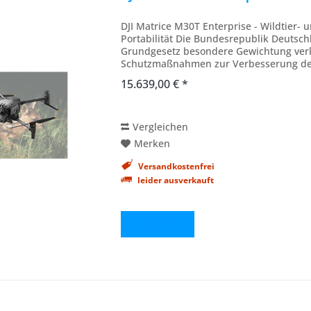
DJI Matrice M30T Enterprise - Wildtier- 
Portabilität Die Bundesrepublik Deutsc
Grundgesetz besondere Gewichtung verl
Schutzmaßnahmen zur Verbesserung des
Verursacherprinzips sind somit primär d
15.639,00 € *
Vergleichen
Merken
Versandkostenfrei
leider ausverkauft
Details