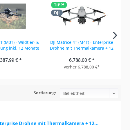
TIPP!
T
DJI
D
T (M3T) - Wildtier- &
DJI Matrice 4T (M4T) - Enterprise
tung inkl. 12 Monate
Drohne mit Thermalkamera + 12
DJI Care...
Monate...
Th
.387,99 € *
6.788,00 € *
vorher 6.788,00 €*
Sortierung:
nterprise Drohne mit Thermalkamera + 12...