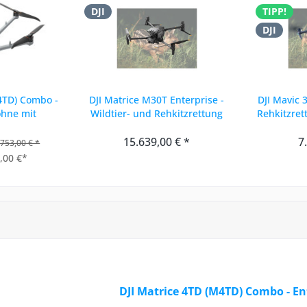
DJI
TIPP!
DJI
4TD) Combo -
DJI Matrice M30T Enterprise -
DJI Mavic 3
ohne mit
Wildtier- und Rehkitzrettung
Rehkitzret
 + 12...
15.639,00 € *
7
.753,00 € *
,00 €*
DJI Matrice 4TD (M4TD) Combo - E