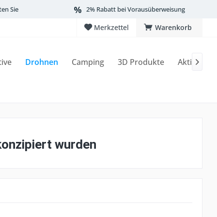
ten Sie
2% Rabatt bei Vorausüberweisung
Merkzettel
Warenkorb
tive
Drohnen
Camping
3D Produkte
Aktionen

 konzipiert wurden