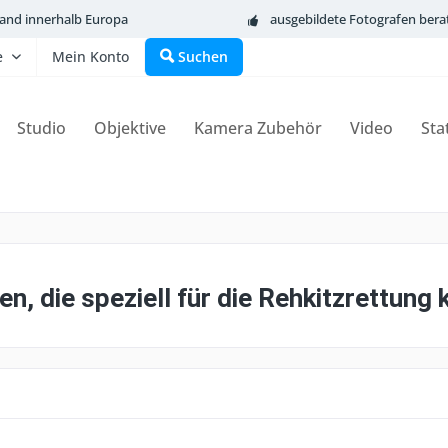
sand innerhalb Europa
ausgebildete Fotografen bera
e
Mein Konto
Suchen
Studio
Objektive
Kamera Zubehör
Video
Sta
n, die speziell für die Rehkitzrettung