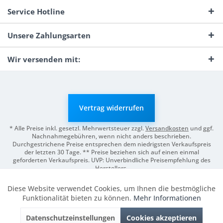
Service Hotline
Unsere Zahlungsarten
Wir versenden mit:
Vertrag widerrufen
* Alle Preise inkl. gesetzl. Mehrwertsteuer zzgl.
Versandkosten
und ggf.
Nachnahmegebühren, wenn nicht anders beschrieben.
Durchgestrichene Preise entsprechen dem niedrigsten Verkaufspreis
der letzten 30 Tage. ** Preise beziehen sich auf einen einmal
geforderten Verkaufspreis. UVP: Unverbindliche Preisempfehlung des
Herstellers.
© 2026 Digitale Fotografien | Entwicklung & Support by
Pro-Webs.de
Diese Website verwendet Cookies, um Ihnen die bestmögliche
Aktiv
Funktionale
Funktionalität bieten zu können.
Mehr Informationen
Datenschutzeinstellungen
Cookies akzeptieren
Inaktiv
Marketing