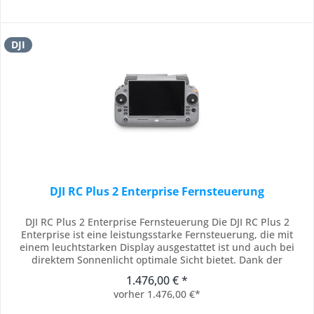
DJI
DJI RC Plus 2 Enterprise Fernsteuerung
DJI RC Plus 2 Enterprise Fernsteuerung Die DJI RC Plus 2
Enterprise ist eine leistungsstarke Fernsteuerung, die mit
einem leuchtstarken Display ausgestattet ist und auch bei
direktem Sonnenlicht optimale Sicht bietet. Dank der
Schutzart IP54 ist sie staub- und spritzwassergeschützt und
1.476,00 € *
kann in extremen Temperaturbereichen von -20 °C bis +50 °C
vorher 1.476,00 €*
eingesetzt werden. Mit der...