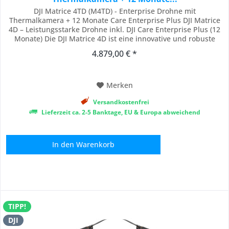
DJI Matrice 4TD (M4TD) - Enterprise Drohne mit
Thermalkamera + 12 Monate Care Enterprise Plus DJI Matrice
4D – Leistungsstarke Drohne inkl. DJI Care Enterprise Plus (12
Monate) Die DJI Matrice 4D ist eine innovative und robuste
Drohne, speziell entwickelt für den professionellen Einsatz in
4.879,00 € *
anspruchsvollen Umgebungen. Wasser- und staubgeschützt
mit IP55-Zertifizierung, eignet...
Merken
Versandkostenfrei
Lieferzeit ca. 2-5 Banktage, EU & Europa abweichend
In den
Warenkorb
TIPP!
DJI