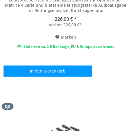
Matrice 4 Serie und bietet eine leistungsstarke Audioausgabe
für Rettungseinsätze, Durchsagen und
Kommunikationsmissionen. Mit einer maximalen Lautstärke
226,00 € *
von 114 dB bei einem Meter Abstand und einer effektiven
vorher 226,00 €*
Reichweite von bis zu 300 Metern sorgt er für klare...
Merken
Lieferzeit ca. 2-5 Banktage, EU & Europa abweichend
In den
Warenkorb
DJI