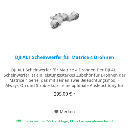
DJI AL1 Scheinwerfer für Matrice 4 Drohnen
DJI AL1 Scheinwerfer für Matrice 4 Drohnen Der DJI AL1
Scheinwerfer ist ein leistungsstarkes Zubehör für Drohnen der
Matrice 4 Serie, das mit seinen zwei Beleuchtungsmodi –
Always-On und Stroboskop – eine optimale Ausleuchtung für
verschiedenste Einsatzszenarien bietet. Er ermöglicht eine
295,00 € *
präzise Beleuchtung von Motiven aus bis zu 100 Metern
Entfernung und kann sich...
Merken
Lieferzeit ca. 2-5 Banktage, EU & Europa abweichend