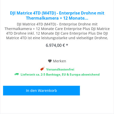
DJI Matrice 4TD (M4TD) - Enterprise Drohne mit
Thermalkamera + 12 Monate...
DJI Matrice 4TD (M4TD) - Enterprise Drohne mit
Thermalkamera + 12 Monate Care Enterprise Plus DJI Matrice
4TD Drohne inkl. 12 Monate DJI Care Enterprise Plus Die DJI
Matrice 4TD ist eine leistungsstarke und vielseitige Drohne,
die speziell für anspruchsvolle Einsätze und extreme
6.974,00 € *
Bedingungen entwickelt wurde. Sie überzeugt durch lange
Flugzeiten, robuste Bauweise und eine...
Merken
Versandkostenfrei
Lieferzeit ca. 2-5 Banktage, EU & Europa abweichend
In den
Warenkorb