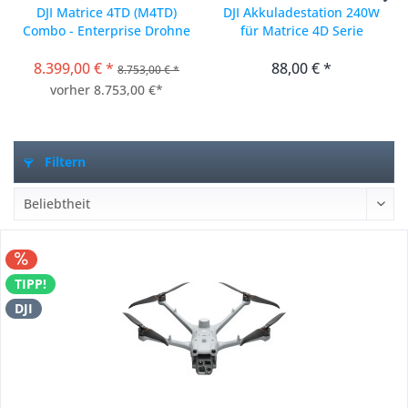
DJI Matrice 4TD (M4TD)
DJI Akkuladestation 240W
Combo - Enterprise Drohne
für Matrice 4D Serie
mit Thermalkamera + 12...
8.399,00 € *
88,00 € *
8.753,00 € *
vorher 8.753,00 €*
Filtern
TIPP!
DJI