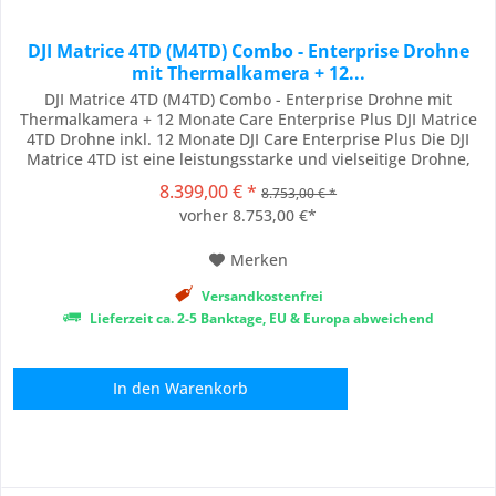
DJI Matrice 4TD (M4TD) Combo - Enterprise Drohne
mit Thermalkamera + 12...
DJI Matrice 4TD (M4TD) Combo - Enterprise Drohne mit
Thermalkamera + 12 Monate Care Enterprise Plus DJI Matrice
4TD Drohne inkl. 12 Monate DJI Care Enterprise Plus Die DJI
Matrice 4TD ist eine leistungsstarke und vielseitige Drohne,
die speziell für anspruchsvolle Einsätze und extreme
8.399,00 € *
8.753,00 € *
Bedingungen entwickelt wurde. Sie überzeugt durch lange
vorher 8.753,00 €*
Flugzeiten, robuste Bauweise und...
Merken
Versandkostenfrei
Lieferzeit ca. 2-5 Banktage, EU & Europa abweichend
In den
Warenkorb