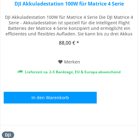
DJI Akkuladestation 100W für Matrice 4 Serie
DJI Akkuladestation 100W für Matrice 4 Serie Die DJI Matrice 4
Serie - Akkuladestation ist speziell für die Intelligent Flight
Batteries der Matrice 4-Serie konzipiert und ermöglicht ein
effizientes und flexibles Aufladen. Sie kann bis zu drei Akkus
nacheinander laden und priorisiert dabei den Akku mit dem
88,00 € *
höchsten Ladestand. Dies gewährleistet eine schnelle...
Merken
Lieferzeit ca. 2-5 Banktage, EU & Europa abweichend
In den
Warenkorb
DJI