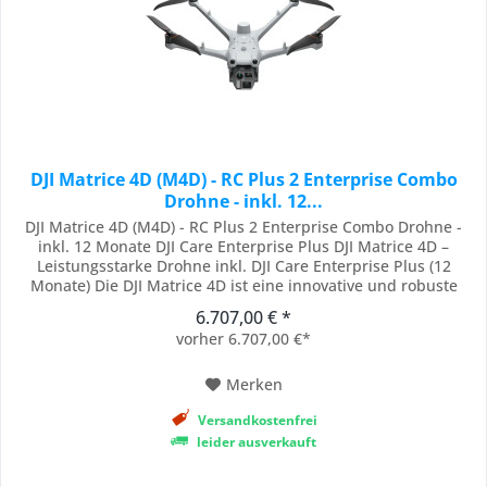
DJI Matrice 4D (M4D) - RC Plus 2 Enterprise Combo
Drohne - inkl. 12...
DJI Matrice 4D (M4D) - RC Plus 2 Enterprise Combo Drohne -
inkl. 12 Monate DJI Care Enterprise Plus DJI Matrice 4D –
Leistungsstarke Drohne inkl. DJI Care Enterprise Plus (12
Monate) Die DJI Matrice 4D ist eine innovative und robuste
Drohne, speziell entwickelt für den professionellen Einsatz in
6.707,00 € *
anspruchsvollen Umgebungen. Wasser- und staubgeschützt
vorher 6.707,00 €*
mit IP55-Zertifizierung,...
Merken
Versandkostenfrei
leider ausverkauft