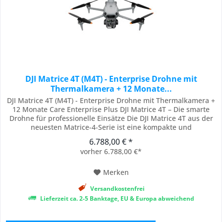
DJI Matrice 4T (M4T) - Enterprise Drohne mit
Thermalkamera + 12 Monate...
DJI Matrice 4T (M4T) - Enterprise Drohne mit Thermalkamera +
12 Monate Care Enterprise Plus DJI Matrice 4T – Die smarte
Drohne für professionelle Einsätze Die DJI Matrice 4T aus der
neuesten Matrice-4-Serie ist eine kompakte und
leistungsstarke Enterprise-Drohne, die für anspruchsvolle
6.788,00 € *
Einsatzszenarien entwickelt wurde. Mit ihrer intelligenten KI-
vorher 6.788,00 €*
Unterstützung, hochmodernen...
Merken
Versandkostenfrei
Lieferzeit ca. 2-5 Banktage, EU & Europa abweichend