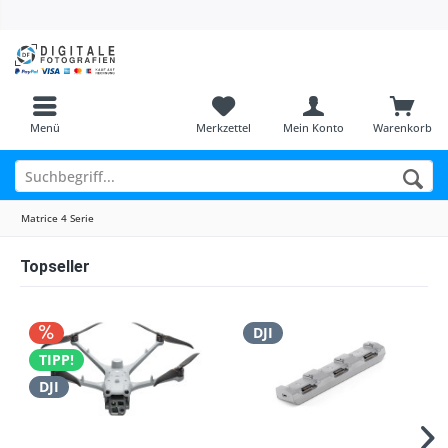
Menü
Merkzettel
Mein Konto
Warenkorb
Matrice 4 Serie
Topseller
DJI
TIPP!
DJI