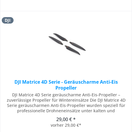
DJI
DJI Matrice 4D Serie - Geräuscharme Anti-Eis
Propeller
DJI Matrice 4D Serie geräuscharme Anti-Eis-Propeller –
zuverlässige Propeller für Wintereinsätze Die DJI Matrice 4D
Serie geräuscharmen Anti-Eis-Propeller wurden speziell für
professionelle Drohneneinsätze unter kalten und
anspruchsvollen Wetterbedingungen entwickelt. Sie sind die
29,00 € *
passende Wahl für Anwender, die ihre DJI Matrice 4D auch im
vorher 29,00 €*
Winter, bei niedrigen Temperaturen...