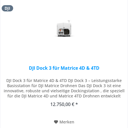
DJI
DJI Dock 3 für Matrice 4D & 4TD
DJI Dock 3 für Matrice 4D & 4TD DJI Dock 3 – Leistungsstarke
Basisstation für DJI Matrice Drohnen Das DJI Dock 3 ist eine
innovative, robuste und vielseitige Dockingstation , die speziell
für die DJI Matrice 4D und Matrice 4TD Drohnen entwickelt
wurde. Es bietet die Möglichkeit eines vollständig
12.750,00 € *
automatisierten, ferngesteuerten Drohnenbetriebs rund um
die Uhr und unterstützt...
Merken