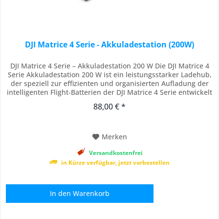
DJI Matrice 4 Serie - Akkuladestation (200W)
DJI Matrice 4 Serie – Akkuladestation 200 W Die DJI Matrice 4
Serie Akkuladestation 200 W ist ein leistungsstarker Ladehub,
der speziell zur effizienten und organisierten Aufladung der
intelligenten Flight-Batterien der DJI Matrice 4 Serie entwickelt
wurde. Dieser Ladehub ermöglicht es dir, mehrere Akkus
88,00 € *
sequenziell von hoher zu niedriger Ladeleistung zu laden –
ideal für...
Merken
Versandkostenfrei
in Kürze verfügbar, jetzt vorbestellen
In den
Warenkorb