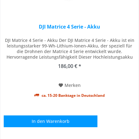
DJI Matrice 4 Serie - Akku
DJI Matrice 4 Serie - Akku Der DJI Matrice 4 Serie - Akku ist ein
leistungsstarker 99-Wh-Lithium-Ionen-Akku, der speziell für
die Drohnen der Matrice 4 Serie entwickelt wurde.
Hervorragende Leistungsfähigkeit Dieser Hochleistungsakku
gewährleistet eine stabile Energieversorgung, auch bei
186,00 € *
anspruchsvollen Anwendungen. Die maximale Flugzeit wurde
unter optimalen Bedingungen...
Merken
ca. 15-20 Banktage in Deutschland
In den
Warenkorb