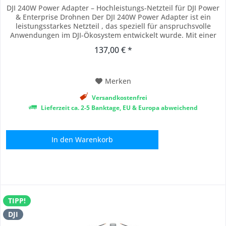
DJI 240W Power Adapter – Hochleistungs-Netzteil für DJI Power
& Enterprise Drohnen Der DJI 240W Power Adapter ist ein
leistungsstarkes Netzteil , das speziell für anspruchsvolle
Anwendungen im DJI-Ökosystem entwickelt wurde. Mit einer
maximalen Ausgangsleistung von 240 Watt ermöglicht er ein
137,00 € *
besonders schnelles und effizientes Laden von Drohnenakkus,
Ladehubs,...
Merken
Versandkostenfrei
Lieferzeit ca. 2-5 Banktage, EU & Europa abweichend
In den
Warenkorb
TIPP!
DJI