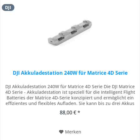
DJI
DJI Akkuladestation 240W für Matrice 4D Serie
DJI Akkuladestation 240W für Matrice 4D Serie Die DJI Matrice
4D Serie - Akkuladestation ist speziell für die Intelligent Flight
Batteries der Matrice 4D-Serie konzipiert und ermöglicht ein
effizientes und flexibles Aufladen. Sie kann bis zu drei Akkus
nacheinander laden und priorisiert dabei den Akku mit dem
88,00 € *
höchsten Ladestand. Dies gewährleistet eine schnelle...
Merken