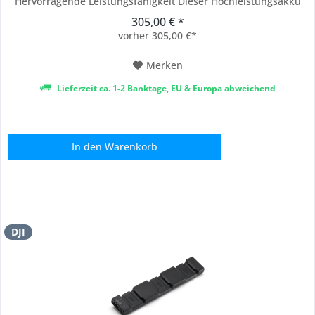
Hervorragende Leistungsfähigkeit Dieser Hochleistungsakku
gewährleistet eine stabile Energieversorgung, auch bei
305,00 € *
anspruchsvollen Anwendungen. Die maximale Flugzeit wurde
vorher 305,00 €*
unter optimalen Bedingungen...
Merken
Lieferzeit ca. 1-2 Banktage, EU & Europa abweichend
In den
Warenkorb
DJI