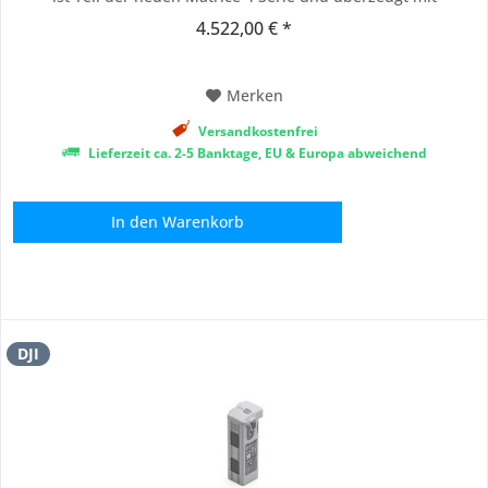
modernster Technologie, intelligenten KI-Funktionen und
4.522,00 € *
herausragender Performance. Diese kompakte Drohne eignet
sich ideal für professionelle...
Merken
Versandkostenfrei
Lieferzeit ca. 2-5 Banktage, EU & Europa abweichend
In den
Warenkorb
DJI