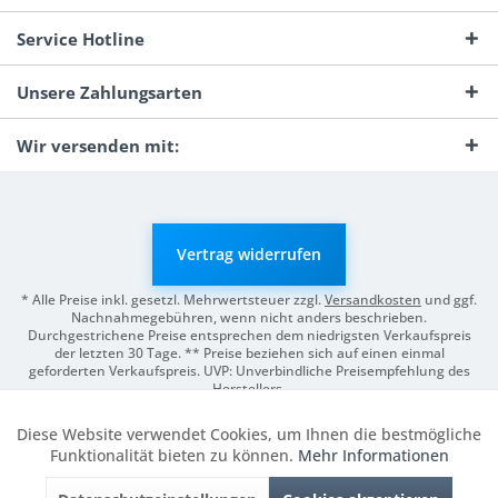
Service Hotline
Unsere Zahlungsarten
Wir versenden mit:
Vertrag widerrufen
* Alle Preise inkl. gesetzl. Mehrwertsteuer zzgl.
Versandkosten
und ggf.
Nachnahmegebühren, wenn nicht anders beschrieben.
Durchgestrichene Preise entsprechen dem niedrigsten Verkaufspreis
der letzten 30 Tage. ** Preise beziehen sich auf einen einmal
geforderten Verkaufspreis. UVP: Unverbindliche Preisempfehlung des
Herstellers.
© 2026 Digitale Fotografien | Entwicklung & Support by
Pro-Webs.de
Diese Website verwendet Cookies, um Ihnen die bestmögliche
Aktiv
Funktionale
Funktionalität bieten zu können.
Mehr Informationen