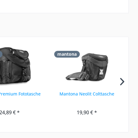
mantona
m
Premium Fototasche
Mantona Neolit Colttasche
24,89 € *
19,90 € *