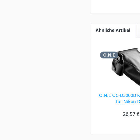
Ähnliche Artikel
O.N.E
O.N.E OC-D3000B 
für Nikon 
26,57 €