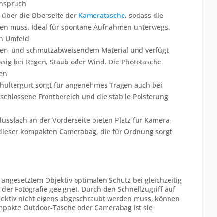
Anspruch
em über die Oberseite der
Kameratasche
, sodass die
den muss. Ideal für spontane Aufnahmen unterwegs,
en Umfeld
sser- und schmutzabweisendem Material und verfügt
ässig bei Regen, Staub oder Wind. Die Phototasche
gen
hultergurt sorgt für angenehmes Tragen auch bei
rschlossene Frontbereich und die stabile Polsterung
ussfach an der Vorderseite bieten Platz für Kamera-
t dieser kompakten Camerabag, die für Ordnung sorgt
ngesetztem Objektiv optimalen Schutz bei gleichzeitig
 der Fotografie geeignet. Durch den Schnellzugriff auf
jektiv nicht eigens abgeschraubt werden muss, können
 kompakte Outdoor-Tasche oder Camerabag ist sie