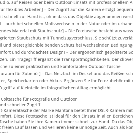
tudio, auf Reisen oder beim Outdoor-Einsatz mit professionellem 
 für flexibles Arbeiten] – Der Zugriff auf die Kamera erfolgt bequ
it schnell zur Hand ist, ohne dass das Objektiv abgenommen wer
st – auch bei schnellen Motivwechseln in der Natur oder im urban
ndes Material mit Staubschutz] – Die Fototasche besteht aus wa
grierten Staubschutz mit Tunnelzugverschluss. Sie schützt zuverl
bil und bietet gleichbleibenden Schutz bei wechselnden Bedingun
mfort und durchdachtes Design] – Der ergonomisch gepolsterte Sc
zen. Ein Tragegriff ergänzt die Transportmöglichkeiten. Der clipve
che zu einer praktischen und komfortablen Outdoor-Tasche
auraum für Zubehör] – Das Netzfach im Deckel und das Reißverschl
lter, Speicherkarten oder Akkus. Ergänzen Sie Ihr Fotozubehör mi
ugriff auf Kleinteile im fotografischen Alltag ermöglicht
olttasche für Fotografie und Outdoor
nd schneller Zugriff
t-Kameratasche der Marke Mantona bietet Ihrer DSLR-Kamera mit a
fort. Diese Fototasche ist ideal für den Einsatz in allen Bereichen
 Tasche haben Sie Ihre Kamera immer schnell zur Hand. Da das Ob
tät freien Lauf lassen und verlieren keine unnötige Zeit. Auch als
gnet.