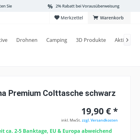
ten Sie
2% Rabatt bei Vorausüberweisung
Merkzettel
Warenkorb
tive
Drohnen
Camping
3D Produkte
Aktionen

a Premium Colttasche schwarz
19,90 € *
inkl. MwSt.
zzgl. Versandkosten
eit ca. 2-5 Banktage, EU & Europa abweichend