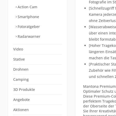
Fotografie im S
Action Cam
[Schnellzugriff
Kamera jederze
Smartphone
ohne Zeitverlu
Fotoratgeber
[Wasserabweise
über einen inte
Radarwarner
bleibt formsta
[Hoher Trageko
Video
längeren Einsät
machen die Tas
Stative
[Praktischer St
Drohnen
Zubehör wie Fi
und schnellen Z
Camping
Mantona Premium C
3D Produkte
Optimaler Schutz u
Diese Premium-Col
Angebote
perfektem Tragekom
der Oberseite der
Aktionen
Sie Ihrer Kreativi
hervorragend geei