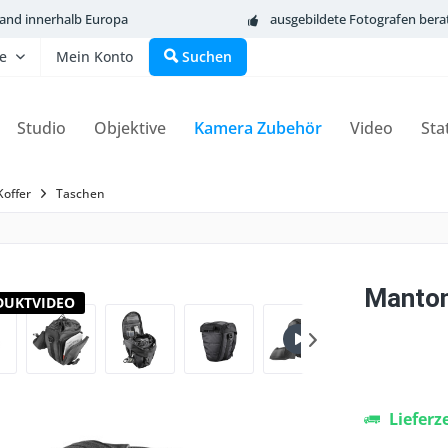
sand innerhalb Europa
ausgebildete Fotografen bera
fe
Mein Konto
Suchen
Studio
Objektive
Kamera Zubehör
Video
Sta
Koffer
Taschen
Manton
DUKTVIDEO
Lieferz