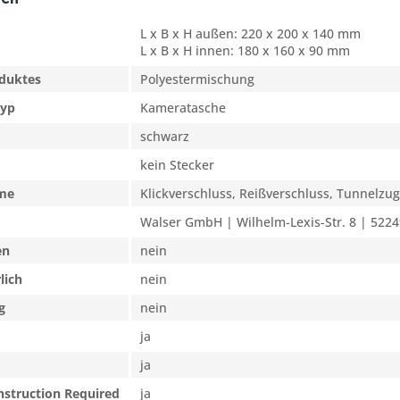
L x B x H außen: 220 x 200 x 140 mm
L x B x H innen: 180 x 160 x 90 mm
oduktes
Polyestermischung
typ
Kameratasche
schwarz
kein Stecker
eme
Klickverschluss, Reißverschluss, Tunnelzug
Walser GmbH | Wilhelm-Lexis-Str. 8 | 5224
en
nein
lich
nein
g
nein
ja
ja
nstruction Required
ja