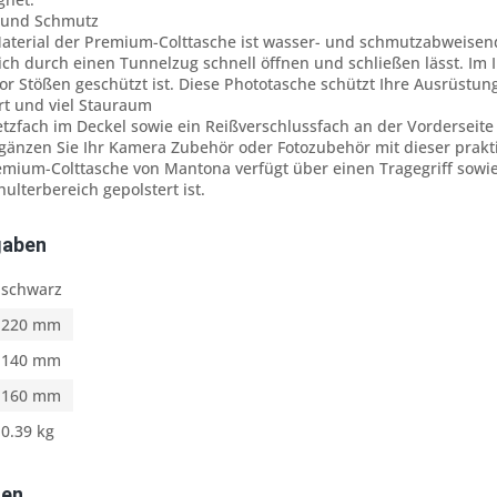
 und Schmutz
terial der Premium-Colttasche ist wasser- und schmutzabweisend. 
ich durch einen Tunnelzug schnell öffnen und schließen lässt. Im I
or Stößen geschützt ist. Diese Phototasche schützt Ihre Ausrüst
t und viel Stauraum
etzfach im Deckel sowie ein Reißverschlussfach an der Vorderseite 
gänzen Sie Ihr Kamera Zubehör oder Fotozubehör mit dieser prakt
remium-Colttasche von Mantona verfügt über einen Tragegriff sow
ulterbereich gepolstert ist.
gaben
schwarz
220 mm
140 mm
160 mm
0.39 kg
ten