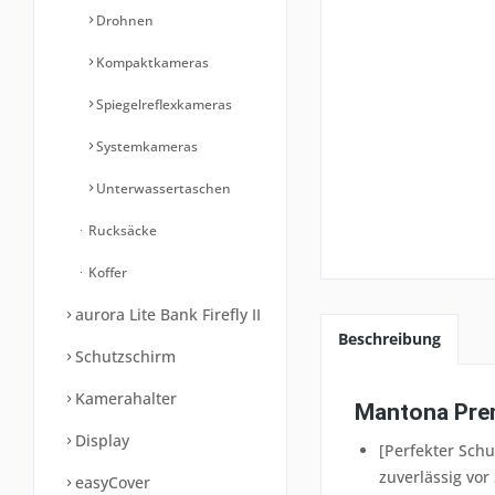
Drohnen
Kompaktkameras
Spiegelreflexkameras
Systemkameras
Unterwassertaschen
Rucksäcke
Koffer
aurora Lite Bank Firefly II
Beschreibung
Schutzschirm
Kamerahalter
Mantona Pre
Display
[Perfekter Sch
zuverlässig vor
easyCover