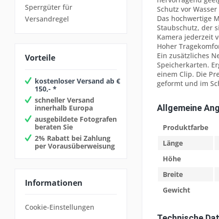
Sperrgüter für
Schutz vor Wasser
Das hochwertige Ma
Versandregel
Staubschutz, der s
Kamera jederzeit v
Hoher Tragekomfor
Ein zusätzliches N
Vorteile
Speicherkarten. Er
einem Clip. Die P
kostenloser Versand ab €
geformt und im Sch
150,- *
schneller Versand
Allgemeine An
innerhalb Europa
ausgebildete Fotografen
beraten Sie
Produktfarbe
2% Rabatt bei Zahlung
Länge
per Vorausüberweisung
Höhe
Breite
Informationen
Gewicht
Cookie-Einstellungen
Technische Da