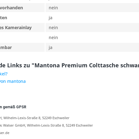
 vorhanden
nein
lten
ja
s Kamerainlay
nein
nein
hmbar
ja
de Links zu "Mantona Premium Colttasche schwa
kel?
 von mantona
en gemäß GPSR
 Wilhelm-Lexis-Straße 8, 52249 Eschweiler
n:
Walser GmbH, Wilhelm-Lexis-Straße 8, 52249 Eschweiler
ser.de