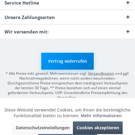
Service Hotline
Unsere Zahlungsarten
Wir versenden mit:
Vertrag widerrufen
* Alle Preise inkl. gesetzl. Mehrwertsteuer zzgl.
Versandkosten
und ggf.
Nachnahmegebühren, wenn nicht anders beschrieben.
Durchgestrichene Preise entsprechen dem niedrigsten Verkaufspreis
der letzten 30 Tage. ** Preise beziehen sich auf einen einmal
geforderten Verkaufspreis. UVP: Unverbindliche Preisempfehlung des
Herstellers.
© 2026 Digitale Fotografien | Entwicklung & Support by
Pro-Webs.de
Diese Website verwendet Cookies, um Ihnen die bestmögliche
Aktiv
Funktionale
Funktionalität bieten zu können.
Mehr Informationen
Datenschutzeinstellungen
Cookies akzeptieren
Inaktiv
Marketing