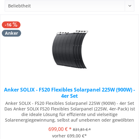
-16
Anker
Anker SOLIX - FS20 Flexibles Solarpanel 225W (900W) -
4er Set
Anker SOLIX - FS20 Flexibles Solarpanel 225W (900W) - 4er Set
Das Anker SOLIX FS20 Flexibles Solarpanel (225W, 4er-Pack) ist
die ideale Lösung für effiziente und vielseitige
Solarenergiegewinnung, selbst auf unebenen oder gewölbten
Oberflächen. Dank seiner flexiblen Bauweise und einem
699,00 € *
831,81 € *
Gewicht von nur 4,5 kg pro Panel lässt sich das Solarpanel
vorher 699,00 €*
mühelos an verschiedenen...