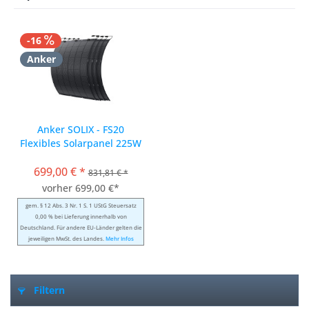
-16
Anker
Anker SOLIX - FS20
Flexibles Solarpanel 225W
(900W) - 4er Set
699,00 € *
831,81 € *
vorher 699,00 €*
gem. § 12 Abs. 3 Nr. 1 S. 1 UStG Steuersatz
0,00 % bei Lieferung innerhalb von
Deutschland. Für andere EU-Länder gelten die
jeweiligen MwSt. des Landes.
Mehr Infos
Filtern