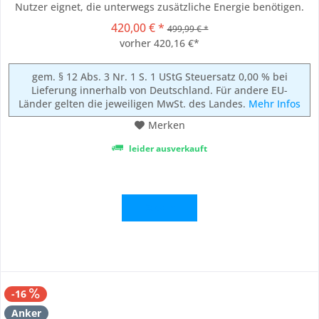
Nutzer eignet, die unterwegs zusätzliche Energie benötigen.
Dieser Akku zeichnet sich durch seine robuste Bauweise und
420,00 € *
499,99 € *
die Fähigkeit aus, eine Vielzahl von Geräten effizient zu laden.
vorher 420,16 €*
Im Lieferumfang enthalten ist ein...
gem. § 12 Abs. 3 Nr. 1 S. 1 UStG Steuersatz 0,00 % bei
Lieferung innerhalb von Deutschland. Für andere EU-
Länder gelten die jeweiligen MwSt. des Landes.
Mehr Infos
Merken
leider ausverkauft
Details
-16
Anker