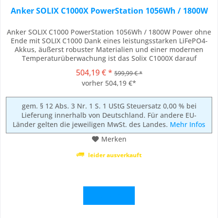
Anker SOLIX C1000X PowerStation 1056Wh / 1800W
Anker SOLIX C1000 PowerStation 1056Wh / 1800W Power ohne
Ende mit SOLIX C1000 Dank eines leistungsstarken LiFePO4-
Akkus, äußerst robuster Materialien und einer modernen
Temperaturüberwachung ist das Solix C1000X darauf
ausgelegt, sogar bei tagtäglicher Nutzung über ein Jahrzehnt
504,19 € *
599,99 € *
lang zu funktionieren. Netzaufladung Immer einsatzbereit
vorher 504,19 €*
dank Hyperflash™ Verschwende keine...
gem. § 12 Abs. 3 Nr. 1 S. 1 UStG Steuersatz 0,00 % bei
Lieferung innerhalb von Deutschland. Für andere EU-
Länder gelten die jeweiligen MwSt. des Landes.
Mehr Infos
Merken
leider ausverkauft
Details