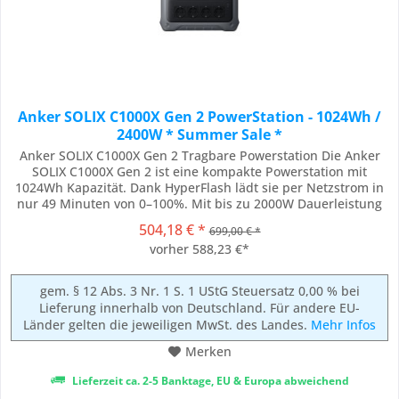
Anker SOLIX C1000X Gen 2 PowerStation - 1024Wh /
2400W * Summer Sale *
Anker SOLIX C1000X Gen 2 Tragbare Powerstation Die Anker
SOLIX C1000X Gen 2 ist eine kompakte Powerstation mit
1024Wh Kapazität. Dank HyperFlash lädt sie per Netzstrom in
nur 49 Minuten von 0–100%. Mit bis zu 2000W Dauerleistung
(Spitze 3000W ) versorgt sie Geräte von Kamera bis
504,18 € *
699,00 € *
Kühlschrank – mobil, leise und sicher. Highlights
vorher 588,23 €*
Schnellladen: 0–100% in 49 Minuten (bis 1600W...
gem. § 12 Abs. 3 Nr. 1 S. 1 UStG Steuersatz 0,00 % bei
Lieferung innerhalb von Deutschland. Für andere EU-
Länder gelten die jeweiligen MwSt. des Landes.
Mehr Infos
Merken
Lieferzeit ca. 2-5 Banktage, EU & Europa abweichend