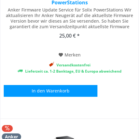
PowerStations
Anker Firmware Update Service für Solix PowerStations Wir
aktualisieren Ihr Anker Neugerät auf die aktuellste Firmware
Version bevor wir dieses an Sie versenden. So haben Sie
garantiert die zum Versandzeitpunkt aktuellste Firmware
Version auf Ihrem Gerät installiert und müssen sich keine
25,00 € *
Sorgen machen. Durch die Durchführung des Firmware
Update Service verlängert sich die...
Merken
Versandkostenfrei
Lieferzeit ca. 1-2 Banktage, EU & Europa abweichend
In den
Warenkorb
Anker