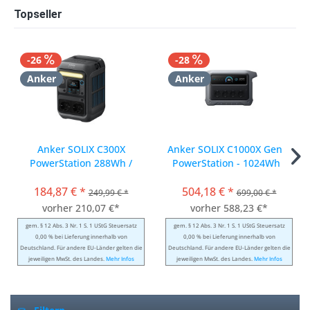
Topseller
-26
-28
Anker
Anker
Anker SOLIX C300X
Anker SOLIX C1000X Gen 2
PowerStation 288Wh /
PowerStation - 1024Wh /
600W * Summer Sale *
2400W * Summer Sale *
184,87 € *
504,18 € *
249,99 € *
699,00 € *
vorher 210,07 €*
vorher 588,23 €*
gem. § 12 Abs. 3 Nr. 1 S. 1 UStG Steuersatz
gem. § 12 Abs. 3 Nr. 1 S. 1 UStG Steuersatz
0,00 % bei Lieferung innerhalb von
0,00 % bei Lieferung innerhalb von
Deutschland. Für andere EU-Länder gelten die
Deutschland. Für andere EU-Länder gelten die
jeweiligen MwSt. des Landes.
Mehr Infos
jeweiligen MwSt. des Landes.
Mehr Infos