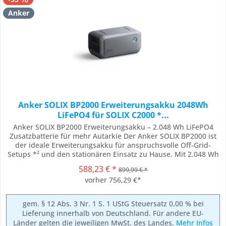
Anker
Anker SOLIX BP2000 Erweiterungsakku 2048Wh
LiFePO4 für SOLIX C2000 *...
Anker SOLIX BP2000 Erweiterungsakku – 2.048 Wh LiFePO4
Zusatzbatterie für mehr Autarkie Der Anker SOLIX BP2000 ist
der ideale Erweiterungsakku für anspruchsvolle Off-Grid-
Setups *² und den stationären Einsatz zu Hause. Mit 2.048 Wh
nutzbarer Energie auf 51,2 V Basis (LiFePO4) erweitert er
588,23 € *
899,99 € *
kompatible Systeme um deutliche Laufzeit-Reserven –
vorher 756,29 €*
zuverlässig, sicher und langlebig....
gem. § 12 Abs. 3 Nr. 1 S. 1 UStG Steuersatz 0,00 % bei
Lieferung innerhalb von Deutschland. Für andere EU-
Länder gelten die jeweiligen MwSt. des Landes.
Mehr Infos