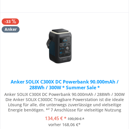
-33
Anker
Anker SOLIX C300X DC Powerbank 90.000mAh /
288Wh / 300W * Summer Sale *
Anker SOLIX C300X DC Powerbank 90.000mAh / 288Wh / 300W
Die Anker SOLIX C300DC Tragbare Powerstation ist die ideale
Lösung für alle, die unterwegs zuverlässige und vielseitige
Energie benötigen. *² 7 Anschlüsse für vielseitige Nutzung
100W Solareingangsleistung schnelles beidseitiges Laden mit
134,45 € *
199,99 € *
140W integrierte Beleuchtung Smarte App-Steuerung via
vorher 168,06 €*
Bluetooth/WLAN robustes und...