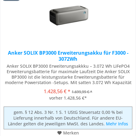
Anker SOLIX BP3000 Erweiterungsakku für F3000 -
3072Wh
Anker SOLIX BP3000 Erweiterungsakkku – 3.072 Wh LiFePO4
Erweiterungsbatterie für maximale Laufzeit Die Anker SOLIX
BP3000 ist die leistungsstarke Erweiterungsbatterie für
moderne Powerstation -Setups. Mit satten 3.072 Wh Kapazität
auf Basis robuster LiFePO4 -Zellen verlängert sie die Laufzeit
1.428,56 € *
1.699,99 € *
deiner Geräte deutlich – vom Kühlschrank über E-Bike-
vorher 1.428,56 €*
Ladegeräte bis zur...
gem. § 12 Abs. 3 Nr. 1 S. 1 UStG Steuersatz 0,00 % bei
Lieferung innerhalb von Deutschland. Für andere EU-
Länder gelten die jeweiligen MwSt. des Landes.
Mehr Infos
Merken