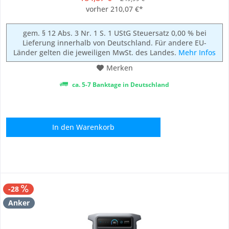
600 W (Spitzenleistung) versorgt sie bis zu 7 Geräte
vorher 210,07 €*
gleichzeitig mit Strom. Dank der kompakten...
gem. § 12 Abs. 3 Nr. 1 S. 1 UStG Steuersatz 0,00 % bei
Lieferung innerhalb von Deutschland. Für andere EU-
Länder gelten die jeweiligen MwSt. des Landes.
Mehr Infos
Merken
ca. 5-7 Banktage in Deutschland
In den
Warenkorb
-28
Anker