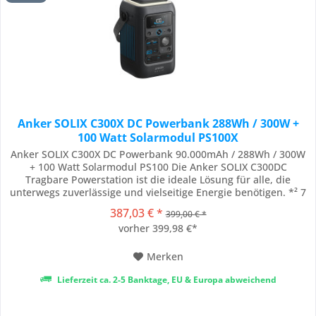
Anker SOLIX C300X DC Powerbank 288Wh / 300W +
100 Watt Solarmodul PS100X
Anker SOLIX C300X DC Powerbank 90.000mAh / 288Wh / 300W
+ 100 Watt Solarmodul PS100 Die Anker SOLIX C300DC
Tragbare Powerstation ist die ideale Lösung für alle, die
unterwegs zuverlässige und vielseitige Energie benötigen. *² 7
Anschlüsse für vielseitige Nutzung 100W
387,03 € *
399,00 € *
Solareingangsleistung schnelles beidseitiges Laden mit 140W
vorher 399,98 €*
integrierte Beleuchtung Smarte App-Steuerung via...
Merken
Lieferzeit ca. 2-5 Banktage, EU & Europa abweichend