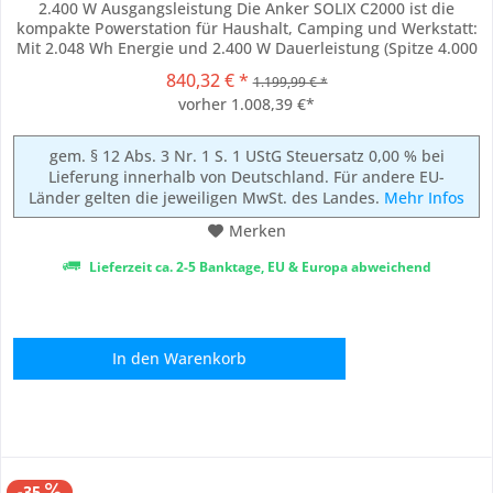
2.400 W Ausgangsleistung Die Anker SOLIX C2000 ist die
kompakte Powerstation für Haushalt, Camping und Werkstatt:
Mit 2.048 Wh Energie und 2.400 W Dauerleistung (Spitze 4.000
W ) versorgt sie Geräte vom Kühlschrank bis zum Notebook
840,32 € *
1.199,99 € *
zuverlässig – als mobile Energiequelle oder USV mit 10 ms
vorher 1.008,39 €*
Umschaltzeit. Dank...
gem. § 12 Abs. 3 Nr. 1 S. 1 UStG Steuersatz 0,00 % bei
Lieferung innerhalb von Deutschland. Für andere EU-
Länder gelten die jeweiligen MwSt. des Landes.
Mehr Infos
Merken
Lieferzeit ca. 2-5 Banktage, EU & Europa abweichend
In den
Warenkorb
-35