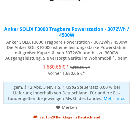
Anker SOLIX F3000 Tragbare Powerstation - 3072Wh /
4500W
Anker SOLIX F3000 Tragbare Powerstation - 3072Wh / 4500W
Die Anker SOLIX F3000 ist eine leistungsstarke Powerstation
mit großer Kapazität von 3072Wh und bis zu 3600W
Ausgangsleistung. Sie versorgt Geräte im Wohnmobil ² , beim
Garten - und DIY -Einsatz sowie als Notstrom für Zuhause –
1.680,66 € *
1.999,99 € *
mit ausdauernder Performance, damit alles zuverlässig
vorher 1.680,66 €*
weiterläuft. Schnelles Solar-Laden...
gem. § 12 Abs. 3 Nr. 1 S. 1 UStG Steuersatz 0,00 % bei
Lieferung innerhalb von Deutschland. Für andere EU-
Länder gelten die jeweiligen MwSt. des Landes.
Mehr Infos
Merken
ca. 15-20 Banktage in Deutschland