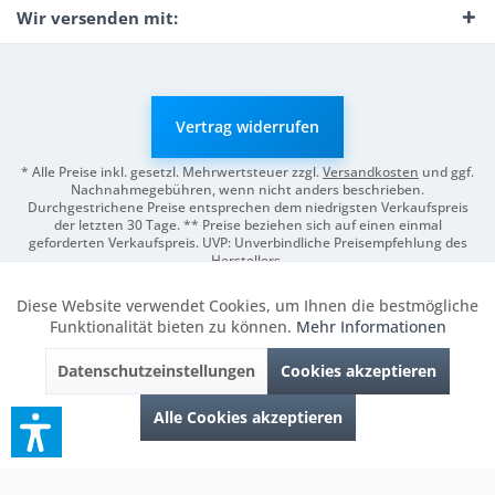
Wir versenden mit:
Vertrag widerrufen
* Alle Preise inkl. gesetzl. Mehrwertsteuer zzgl.
Versandkosten
und ggf.
Nachnahmegebühren, wenn nicht anders beschrieben.
Durchgestrichene Preise entsprechen dem niedrigsten Verkaufspreis
der letzten 30 Tage. ** Preise beziehen sich auf einen einmal
geforderten Verkaufspreis. UVP: Unverbindliche Preisempfehlung des
Herstellers.
© 2026 Digitale Fotografien | Entwicklung & Support by
Pro-Webs.de
Diese Website verwendet Cookies, um Ihnen die bestmögliche
Aktiv
Funktionale
Funktionalität bieten zu können.
Mehr Informationen
Datenschutzeinstellungen
Cookies akzeptieren
Inaktiv
Marketing
Alle Cookies akzeptieren
Inaktiv
Tracking