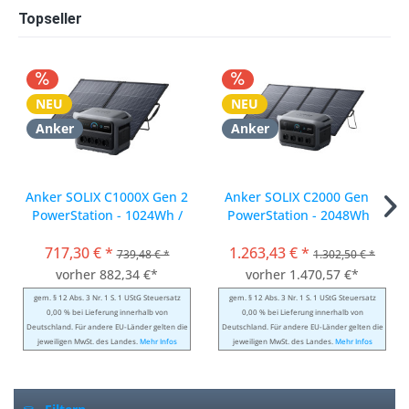
Topseller
NEU
NEU
Anker
Anker
Anker SOLIX C1000X Gen 2
Anker SOLIX C2000 Gen 2
PowerStation - 1024Wh /
PowerStation - 2048Wh /
2400W + PS200...
3000W + PS400...
717,30 € *
1.263,43 € *
739,48 € *
1.302,50 € *
vorher 882,34 €*
vorher 1.470,57 €*
gem. § 12 Abs. 3 Nr. 1 S. 1 UStG Steuersatz
gem. § 12 Abs. 3 Nr. 1 S. 1 UStG Steuersatz
0,00 % bei Lieferung innerhalb von
0,00 % bei Lieferung innerhalb von
Deutschland. Für andere EU-Länder gelten die
Deutschland. Für andere EU-Länder gelten die
jeweiligen MwSt. des Landes.
Mehr Infos
jeweiligen MwSt. des Landes.
Mehr Infos