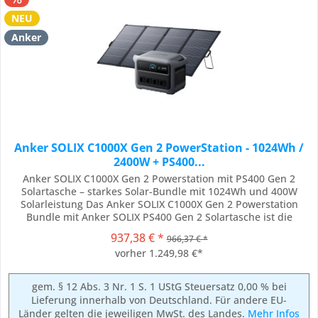
NEU
Anker
Anker SOLIX C1000X Gen 2 PowerStation - 1024Wh /
2400W + PS400...
Anker SOLIX C1000X Gen 2 Powerstation mit PS400 Gen 2
Solartasche – starkes Solar-Bundle mit 1024Wh und 400W
Solarleistung Das Anker SOLIX C1000X Gen 2 Powerstation
Bundle mit Anker SOLIX PS400 Gen 2 Solartasche ist die
leistungsstarke Komplettlösung für alle, die unterwegs, beim
937,38 € *
966,37 € *
Camping, im Wohnmobil, im Garten, auf Festivals, bei
vorher 1.249,98 €*
Outdoor-Arbeiten *² oder als flexible...
gem. § 12 Abs. 3 Nr. 1 S. 1 UStG Steuersatz 0,00 % bei
Lieferung innerhalb von Deutschland. Für andere EU-
Länder gelten die jeweiligen MwSt. des Landes.
Mehr Infos