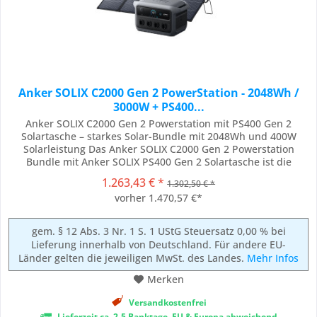
Anker SOLIX C2000 Gen 2 PowerStation - 2048Wh /
3000W + PS400...
Anker SOLIX C2000 Gen 2 Powerstation mit PS400 Gen 2
Solartasche – starkes Solar-Bundle mit 2048Wh und 400W
Solarleistung Das Anker SOLIX C2000 Gen 2 Powerstation
Bundle mit Anker SOLIX PS400 Gen 2 Solartasche ist die
leistungsstarke Komplettlösung für alle, die eine zuverlässige
1.263,43 € *
1.302,50 € *
mobile Stromversorgung mit hoher Kapazität und effizienter
vorher 1.470,57 €*
Solarladung suchen. Mit einer...
gem. § 12 Abs. 3 Nr. 1 S. 1 UStG Steuersatz 0,00 % bei
Lieferung innerhalb von Deutschland. Für andere EU-
Länder gelten die jeweiligen MwSt. des Landes.
Mehr Infos
Merken
Versandkostenfrei
Lieferzeit ca. 2-5 Banktage, EU & Europa abweichend