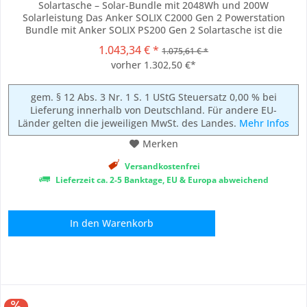
Solartasche – Solar-Bundle mit 2048Wh und 200W
Solarleistung Das Anker SOLIX C2000 Gen 2 Powerstation
Bundle mit Anker SOLIX PS200 Gen 2 Solartasche ist die
leistungsstarke Komplettlösung für alle, die eine zuverlässige
1.043,34 € *
1.075,61 € *
mobile Stromversorgung mit hoher Kapazität und flexibler
vorher 1.302,50 €*
Solarladung suchen. Mit einer Kapazität von...
gem. § 12 Abs. 3 Nr. 1 S. 1 UStG Steuersatz 0,00 % bei
Lieferung innerhalb von Deutschland. Für andere EU-
Länder gelten die jeweiligen MwSt. des Landes.
Mehr Infos
Merken
Versandkostenfrei
Lieferzeit ca. 2-5 Banktage, EU & Europa abweichend
In den
Warenkorb