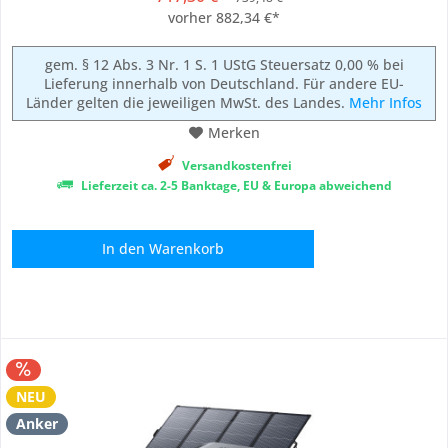
Wohnmobil, im Garten, auf Reisen oder bei Stromausfällen
vorher 882,34 €*
zuverlässig Energie zur Verfügung haben...
gem. § 12 Abs. 3 Nr. 1 S. 1 UStG Steuersatz 0,00 % bei
Lieferung innerhalb von Deutschland. Für andere EU-
Länder gelten die jeweiligen MwSt. des Landes.
Mehr Infos
Merken
Versandkostenfrei
Lieferzeit ca. 2-5 Banktage, EU & Europa abweichend
In den
Warenkorb
NEU
Anker