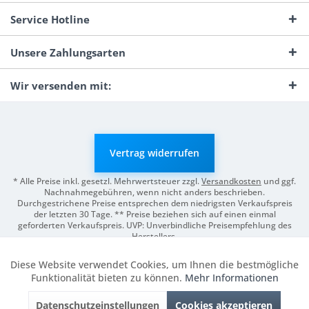
Service Hotline
Unsere Zahlungsarten
Wir versenden mit:
Vertrag widerrufen
* Alle Preise inkl. gesetzl. Mehrwertsteuer zzgl.
Versandkosten
und ggf.
Nachnahmegebühren, wenn nicht anders beschrieben.
Durchgestrichene Preise entsprechen dem niedrigsten Verkaufspreis
der letzten 30 Tage. ** Preise beziehen sich auf einen einmal
geforderten Verkaufspreis. UVP: Unverbindliche Preisempfehlung des
Herstellers.
© 2026 Digitale Fotografien | Entwicklung & Support by
Pro-Webs.de
Diese Website verwendet Cookies, um Ihnen die bestmögliche
Aktiv
Funktionale
Funktionalität bieten zu können.
Mehr Informationen
Datenschutzeinstellungen
Cookies akzeptieren
Inaktiv
Marketing