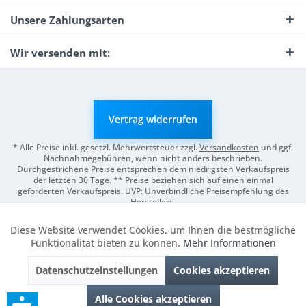
Unsere Zahlungsarten
Wir versenden mit:
Vertrag widerrufen
* Alle Preise inkl. gesetzl. Mehrwertsteuer zzgl.
Versandkosten
und ggf.
Nachnahmegebühren, wenn nicht anders beschrieben.
Durchgestrichene Preise entsprechen dem niedrigsten Verkaufspreis
der letzten 30 Tage. ** Preise beziehen sich auf einen einmal
geforderten Verkaufspreis. UVP: Unverbindliche Preisempfehlung des
Herstellers.
© 2026 Digitale Fotografien | Entwicklung & Support by
Pro-Webs.de
Diese Website verwendet Cookies, um Ihnen die bestmögliche
Aktiv
Funktionale
Funktionalität bieten zu können.
Mehr Informationen
Datenschutzeinstellungen
Cookies akzeptieren
Inaktiv
Marketing
Alle Cookies akzeptieren