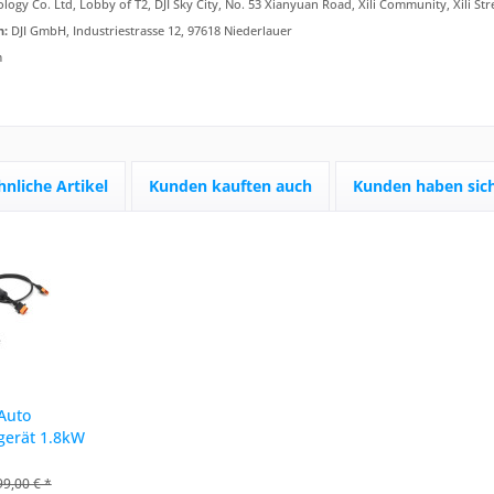
logy Co. Ltd, Lobby of T2, DJI Sky City, No. 53 Xianyuan Road, Xili Community, Xili Str
n:
DJI GmbH, Industriestrasse 12, 97618 Niederlauer
m
hnliche Artikel
Kunden kauften auch
Kunden haben sich
 Auto
gerät 1.8kW
r Serie
99,00 € *