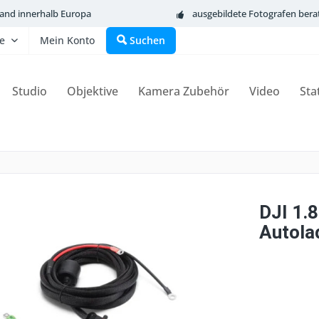
sand innerhalb Europa
ausgebildete Fotografen bera
fe
Mein Konto
Suchen
Studio
Objektive
Kamera Zubehör
Video
Sta
DJI 1.
Autola