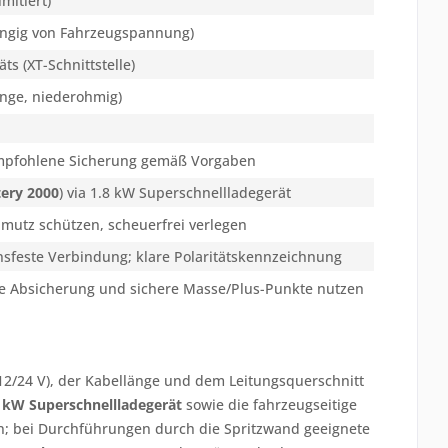
mitiert)
ängig von Fahrzeugspannung)
ts (XT-Schnittstelle)
änge, niederohmig)
e/empfohlene Sicherung gemäß Vorgaben
tery 2000
) via 1.8 kW Superschnellladegerät
mutz schützen, scheuerfrei verlegen
nsfeste Verbindung; klare Polaritätskennzeichnung
te Absicherung und sichere Masse/Plus-Punkte nutzen
12/24 V), der Kabellänge und dem Leitungsquerschnitt
8 kW Superschnellladegerät
sowie die fahrzeugseitige
n; bei Durchführungen durch die Spritzwand geeignete