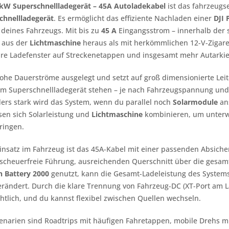
kW Superschnellladegerät – 45A Autoladekabel
ist das fahrzeugs
chnellladegerät
. Es ermöglicht das effiziente Nachladen einer
DJI 
 deines Fahrzeugs. Mit bis zu
45 A
Eingangsstrom – innerhalb der s
 aus der
Lichtmaschine
heraus als mit herkömmlichen 12-V-Zigare
are Ladefenster auf Streckenetappen und insgesamt mehr Autarki
hohe Dauerströme ausgelegt und setzt auf groß dimensionierte Leit
m Superschnellladegerät stehen – je nach Fahrzeugspannung und
ers stark wird das System, wenn du parallel noch
Solarmodule
ans
ssen sich Solarleistung und
Lichtmaschine
kombinieren, um unterwe
ringen.
insatz im Fahrzeug ist das 45A-Kabel mit einer passenden Absiche
 scheuerfreie Führung, ausreichenden Querschnitt über die gesam
n Battery 2000
genutzt, kann die Gesamt-Ladeleistung des Systems 
erändert. Durch die klare Trennung von Fahrzeug-DC (XT-Port am L
htlich, und du kannst flexibel zwischen Quellen wechseln.
enarien sind Roadtrips mit häufigen Fahretappen, mobile Drehs m