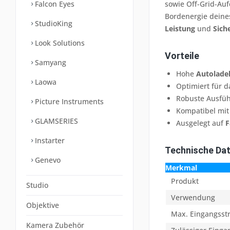
Falcon Eyes
sowie Off-Grid-Auf
Bordenergie deine
StudioKing
Leistung
und
Sich
Look Solutions
Vorteile
Samyang
Hohe
Autolade
Laowa
Optimiert für 
Robuste Ausfü
Picture Instruments
Kompatibel mit
GLAMSERIES
Ausgelegt auf
F
Instarter
Technische Da
Genevo
Merkmal
Produkt
Studio
Verwendung
Objektive
Max. Eingangsstr
Kamera Zubehör