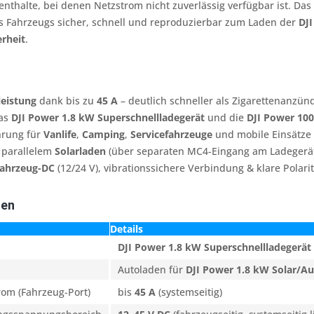
enthalte, bei denen Netzstrom nicht zuverlässig verfügbar ist. Das
s Fahrzeugs sicher, schnell und reproduzierbar zum Laden der
DJ
erheit
.
leistung
dank bis zu
45 A
– deutlich schneller als Zigarettenanzün
das
DJI Power 1.8 kW Superschnellladegerät
und die
DJI Power 10
hrung für
Vanlife
,
Camping
,
Servicefahrzeuge
und mobile Einsätze
 parallelem
Solarladen
(über separaten MC4-Eingang am Ladegerä
ahrzeug-DC
(12/24 V), vibrationssichere Verbindung & klare Polarit
ten
Details
DJI Power 1.8 kW Superschnellladegerät
Autoladen für
DJI Power 1.8 kW Solar/Au
om (Fahrzeug-Port)
bis
45 A
(systemseitig)