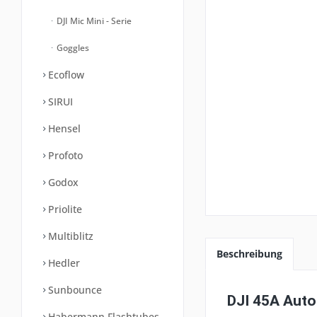
DJI Mic Mini - Serie
Goggles
Ecoflow
SIRUI
Hensel
Profoto
Godox
Priolite
Multiblitz
Beschreibung
Hedler
Sunbounce
DJI 45A Auto
Habermann Flashtubes