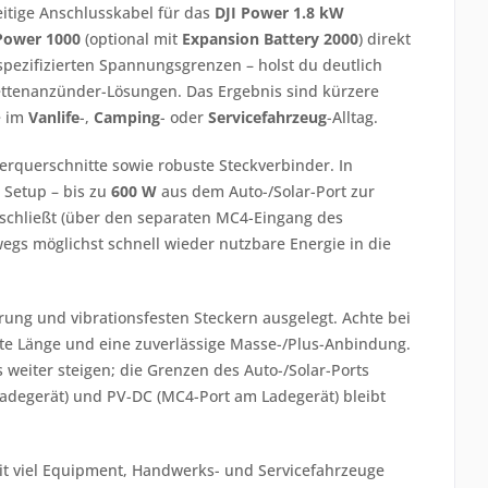
eitige Anschlusskabel für das
DJI Power 1.8 kW
Power 1000
(optional mit
Expansion Battery 2000
) direkt
pezifizierten Spannungsgrenzen – holst du deutlich
ttenanzünder-Lösungen. Das Ergebnis sind kürzere
e im
Vanlife
-,
Camping
- oder
Servicefahrzeug
-Alltag.
erquerschnitte sowie robuste Steckverbinder. In
 Setup – bis zu
600 W
aus dem Auto-/Solar-Port zur
chließt (über den separaten MC4-Eingang des
gs möglichst schnell wieder nutzbare Energie in die
rung und vibrationsfesten Steckern ausgelegt. Achte bei
te Länge und eine zuverlässige Masse-/Plus-Anbindung.
weiter steigen; die Grenzen des Auto-/Solar-Ports
adegerät) und PV-DC (MC4-Port am Ladegerät) bleibt
it viel Equip­ment, Handwerks- und Servicefahrzeuge