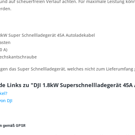
und auf scheuerfreien Verlauf achten. Für maximale Leistung kö
erden.
.8kW Super Schnellladegerät 45A Autoladekabel
asten
0 A)
sechskantschraube
igen das Super Schnellladegerät, welches nicht zum Lieferumfang 
e Links zu "DJI 1.8kW Superschnellladegerät 45A 
kel?
von DJI
en gemäß GPSR