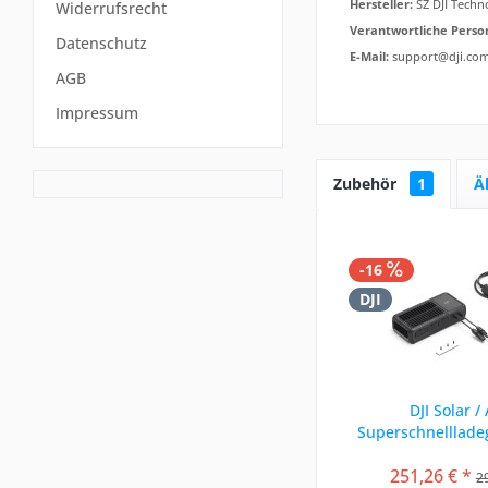
Hersteller:
SZ DJI Techno
Widerrufsrecht
Verantwortliche Perso
Datenschutz
E-Mail:
support@dji.co
AGB
Impressum
Zubehör
1
Ä
-16
DJI
DJI Solar /
Superschnelllade
für die Powe
251,26 € *
2