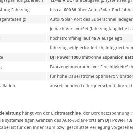
angsspannungsbereich
12–45 V DC
(fahrzeugseitig, systemseitig li
stung Fahrzeug
bis ca.
600 W
über Auto-/Solar-Port (abh
egeräteseitig)
Auto-/Solar-Port des Superschnellladegerä
je nach Version/Set (fahrzeugtaugliche L
t
hochstromfähig (auf
45 A
ausgelegt)
fahrzeugseitig erforderlich; integriert
te
DJI Power 1000
(mit/ohne
Expansion Bat
g
Fahrzeuginnenraum; vor Feuchtigkeit/Sch
für hohe Dauerströme optimiert; vibratio
allation
ausreichenden Leiterquerschnitt, korrek
deleistung
hängt von der
Lichtmaschine
, der Bordnetzspannung (
die systemseitigen Grenzen des Auto-/Solar-Ports am
DJI Power 1.
Kabel ist für den Innenraum bzw. geschützte Verlegung vorgesehe