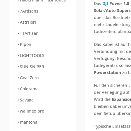
Das
DJI
Power 1.8 
Solar/Auto Supers
7Artisans
über das Bordnetz
AstrHori
mehr Ladeleistung
Ladezeiten, planb
TTArtisan
Kipon
Das Kabel ist auf 
Verbindung mit de
LIGHTTOOLS
Verfügung. Besond
Ladegeräts); so la
SUN-SNIPER
Powerstation
zu b
Goal Zero
Für den sicheren E
Colorama
der Verlegung auf
Wird die
Expansio
Savage
bleiben dabei unv
walimex pro
dein Setup übersic
mantona
Typische Einsatzsz