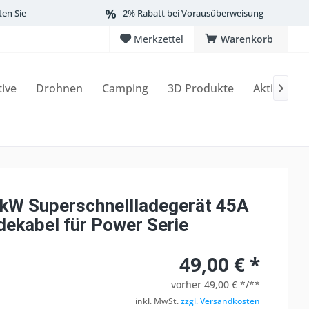
ten Sie
2% Rabatt bei Vorausüberweisung
Merkzettel
Warenkorb
tive
Drohnen
Camping
3D Produkte
Aktionen

8kW Superschnellladegerät 45A
dekabel für Power Serie
49,00 € *
vorher
49,00 € */**
inkl. MwSt.
zzgl. Versandkosten