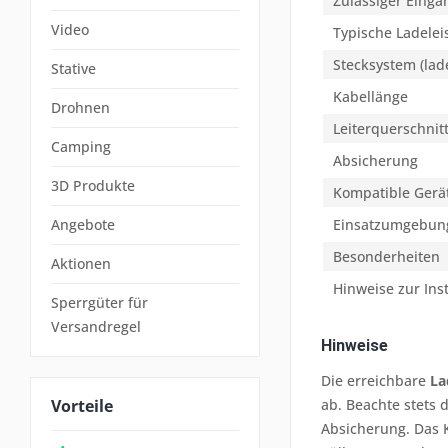
Zulässiger Eing
Video
Typische Ladelei
Stecksystem (lad
Stative
Kabellänge
Drohnen
Leiterquerschnit
Camping
Absicherung
3D Produkte
Kompatible Gerä
Angebote
Einsatzumgebun
Besonderheiten
Aktionen
Hinweise zur Inst
Sperrgüter für
Versandregel
Hinweise
Die erreichbare
La
Vorteile
ab. Beachte stets 
Absicherung. Das 