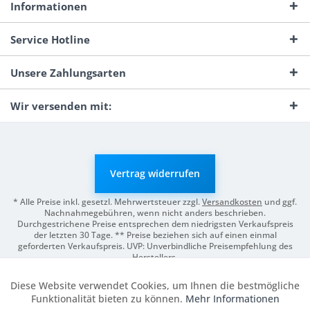
Informationen
Service Hotline
Unsere Zahlungsarten
Wir versenden mit:
Vertrag widerrufen
* Alle Preise inkl. gesetzl. Mehrwertsteuer zzgl.
Versandkosten
und ggf.
Nachnahmegebühren, wenn nicht anders beschrieben.
Durchgestrichene Preise entsprechen dem niedrigsten Verkaufspreis
der letzten 30 Tage. ** Preise beziehen sich auf einen einmal
geforderten Verkaufspreis. UVP: Unverbindliche Preisempfehlung des
Herstellers.
© 2026 Digitale Fotografien | Entwicklung & Support by
Pro-Webs.de
Diese Website verwendet Cookies, um Ihnen die bestmögliche
Aktiv
Funktionale
Funktionalität bieten zu können.
Mehr Informationen