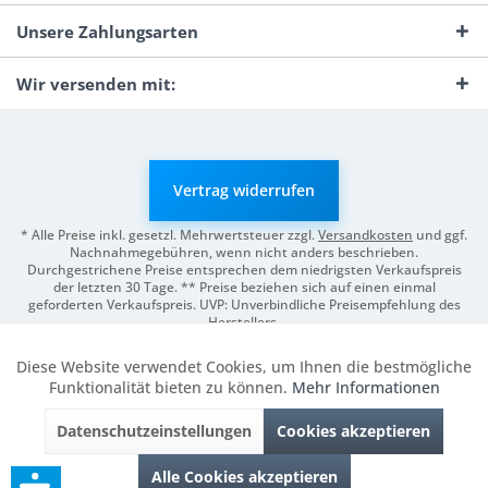
Unsere Zahlungsarten
Wir versenden mit:
Vertrag widerrufen
* Alle Preise inkl. gesetzl. Mehrwertsteuer zzgl.
Versandkosten
und ggf.
Nachnahmegebühren, wenn nicht anders beschrieben.
Durchgestrichene Preise entsprechen dem niedrigsten Verkaufspreis
der letzten 30 Tage. ** Preise beziehen sich auf einen einmal
geforderten Verkaufspreis. UVP: Unverbindliche Preisempfehlung des
Herstellers.
© 2026 Digitale Fotografien | Entwicklung & Support by
Pro-Webs.de
Diese Website verwendet Cookies, um Ihnen die bestmögliche
Aktiv
Funktionale
Funktionalität bieten zu können.
Mehr Informationen
Datenschutzeinstellungen
Cookies akzeptieren
Inaktiv
Marketing
Alle Cookies akzeptieren