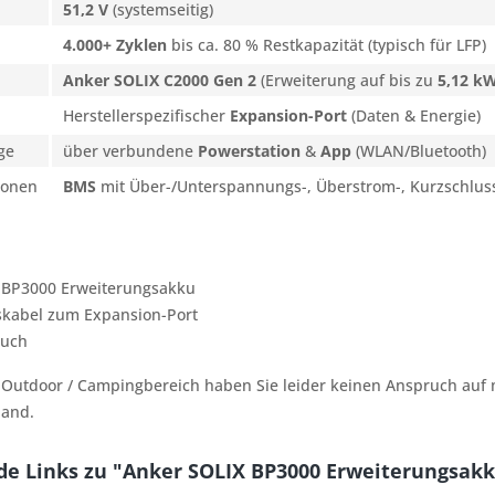
51,2 V
(systemseitig)
4.000+ Zyklen
bis ca. 80 % Restkapazität (typisch für LFP)
Anker SOLIX C2000 Gen 2
(Erweiterung auf bis zu
5,12 k
Herstellerspezifischer
Expansion-Port
(Daten & Energie)
ge
über verbundene
Powerstation
&
App
(WLAN/Bluetooth)
ionen
BMS
mit Über-/Unterspannungs-, Überstrom-, Kurzschluss
 BP3000 Erweiterungsakku
kabel zum Expansion-Port
buch
 Outdoor / Campingbereich haben Sie leider keinen Anspruch auf m
land.
e Links zu "Anker SOLIX BP3000 Erweiterungsakk