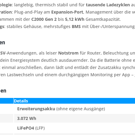
ologie
: langlebig, thermisch stabil und für
tausende Ladezyklen
au
ration
: Plug-and-Play am
Expansion-Port
, Management über die 
sammen mit der
C2000 Gen 2
bis
5,12 kWh
Gesamtkapazität.
gs
: stabiles Gehäuse, mehrstufiges
BMS
mit Über-/Unterspannungs
en
SV
-Anwendungen, als leiser
Notstrom
für Router, Beleuchtung u
ein Energiesystem deutlich ausdauernder. Da die Batterie ohne e
 einmal anschließen, dann lädt und entlädt der Zusatzakku synchro
leren Lastwechseln und einem durchgängigen Monitoring per App –
ten
Details
Erweiterungsakku
(ohne eigene Ausgänge)
3.072 Wh
LiFePO4
(LFP)