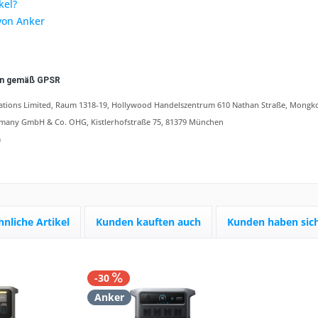
kel?
von Anker
en gemäß GPSR
tions Limited, Raum 1318-19, Hollywood Handelszentrum 610 Nathan Straße, Mongk
any GmbH & Co. OHG, Kistlerhofstraße 75, 81379 München
m
hnliche Artikel
Kunden kauften auch
Kunden haben sich
-30
Anker