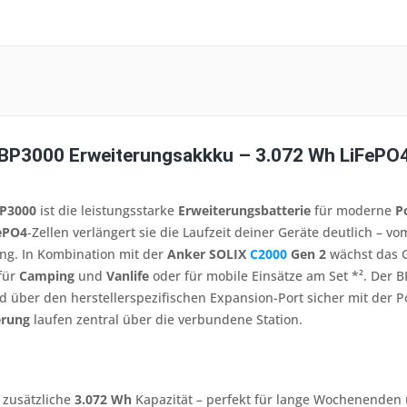
BP3000 Erweiterungsakkku – 3.072 Wh LiFePO4 
BP3000
ist die leistungsstarke
Erweiterungsbatterie
für moderne
P
ePO4
-Zellen verlängert sie die Laufzeit deiner Geräte deutlich – 
ung. In Kombination mit der
Anker SOLIX
C2000
Gen 2
wächst das 
für
Camping
und
Vanlife
oder für mobile Einsätze am Set *². Der B
 über den herstellerspezifischen Expansion-Port sicher mit der P
erung
laufen zentral über die verbundene Station.
: zusätzliche
3.072 Wh
Kapazität – perfekt für lange Wochenenden 