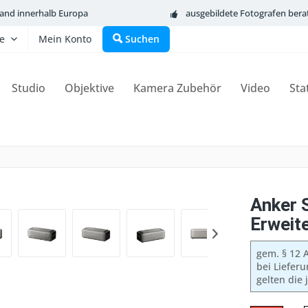
sand innerhalb Europa
ausgebildete Fotografen bera
fe
Mein Konto
Suchen
Studio
Objektive
Kamera Zubehör
Video
Sta
Anker 
Erweit
gem. § 12 A
bei Liefer
gelten die