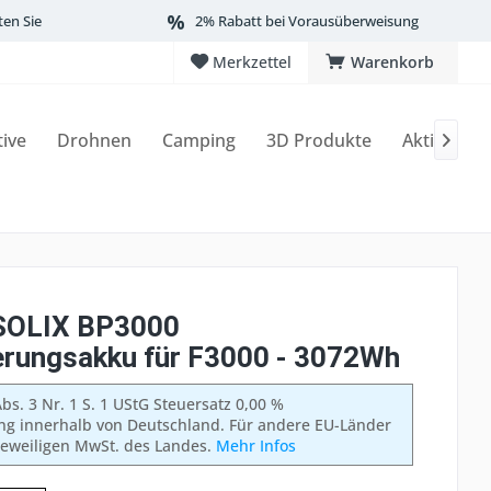
ten Sie
2% Rabatt bei Vorausüberweisung
Merkzettel
Warenkorb
tive
Drohnen
Camping
3D Produkte
Aktionen

SOLIX BP3000
erungsakku für F3000 - 3072Wh
bs. 3 Nr. 1 S. 1 UStG Steuersatz 0,00 %
ung innerhalb von Deutschland. Für andere EU-Länder
 jeweiligen MwSt. des Landes.
Mehr Infos