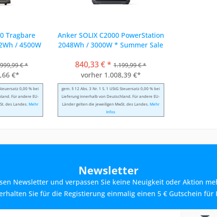
00 Tragbare
Anker SOLIX C2000 PowerStation
72Wh / 4500W
2048Wh / 3000W * Summer Sale
*
840,33 € *
.999,99 € *
1.199,99 € *
,66 €*
vorher 1.008,39 €*
 Steuersatz 0,00 % bei
gem. § 12 Abs. 3 Nr. 1 S. 1 UStG Steuersatz 0,00 % bei
hland. Für andere EU-
Lieferung innerhalb von Deutschland. Für andere EU-
St. des Landes.
Mehr
Länder gelten die jeweiligen MwSt. des Landes.
Mehr
Infos
Newsletter
sen Newsletter und verpassen Sie keine Neuigkeit oder Aktion me
rhalten Sie für die Registierung einmalig einen 5 € Gutschein für 