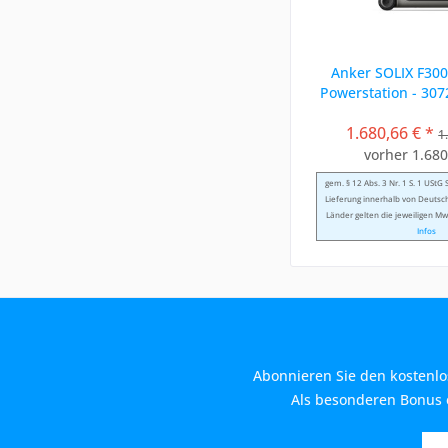
Anker SOLIX F30
Powerstation - 30
1.680,66 € *
1
vorher 1.680
gem. § 12 Abs. 3 Nr. 1 S. 1 UStG
Lieferung innerhalb von Deutsc
Länder gelten die jeweiligen Mw
Infos
Abonnieren Sie den kostenlo
Als besonderen Bonus e