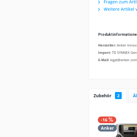
Fragen zum Arti
Weitere Artikel 
Produktinformation
Hersteller:
Anker Innova
Import:
TD SYNNEX Germ
E-Mail:
legal@anker.co
Zubehör
2
Ä
-16
Anker