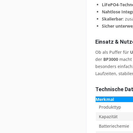
LiFePO4-Techn
Nahtlose Integ
Skalierbar
: zu
Sicher unterwe
Einsatz & Nutz
Ob als Puffer für
U
der
BP3000
macht d
besonders einfach:
Laufzeiten, stabi
Technische Da
Merkmal
Produkttyp
Kapazität
Batteriechemie