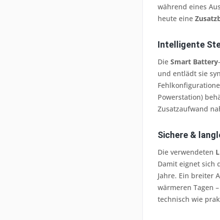
während eines Aus
heute eine
Zusatzb
Intelligente S
Die
Smart Battery
und entlädt sie sy
Fehlkonfiguratione
Powerstation) behä
Zusatzaufwand nah
Sichere & lang
Die verwendeten
L
Damit eignet sich 
Jahre. Ein breiter
wärmeren Tagen – v
technisch wie prak