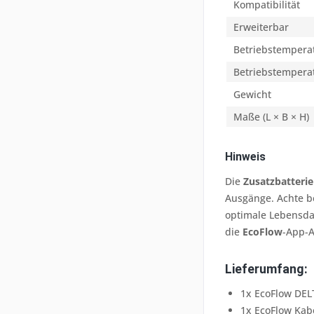
Kompatibilität
Erweiterbar
Betriebstemperat
Betriebstemperat
Gewicht
Maße (L × B × H)
Hinweis
Die
Zusatzbatterie
Ausgänge. Achte b
optimale Lebensd
die
EcoFlow
-App-
Lieferumfang:
1x EcoFlow DELT
1x EcoFlow Kab