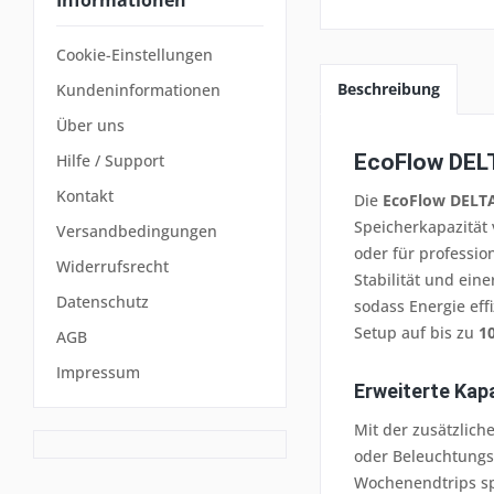
Cookie-Einstellungen
Beschreibung
Kundeninformationen
Über uns
EcoFlow DELT
Hilfe / Support
Kontakt
Die
EcoFlow DELTA
Speicherkapazität 
Versandbedingungen
oder für profess
Widerrufsrecht
Stabilität und ei
Datenschutz
sodass Energie eff
Setup auf bis zu
1
AGB
Impressum
Erweiterte Kap
Mit der zusätzlich
oder Beleuchtungs
Wochenendtrips spi