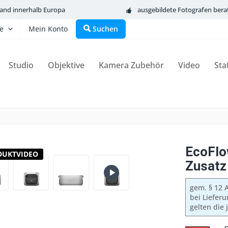
sand innerhalb Europa
ausgebildete Fotografen bera
fe
Mein Konto
Suchen
Studio
Objektive
Kamera Zubehör
Video
Sta
EcoFlo
DUKTVIDEO
Zusatz
gem. § 12 A
bei Liefer
gelten die