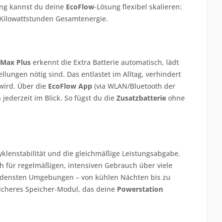
ung kannst du deine
EcoFlow
-Lösung flexibel skalieren:
n Kilowattstunden Gesamtenergie.
 Max Plus
erkennt die Extra Batterie automatisch, lädt
lungen nötig sind. Das entlastet im Alltag, verhindert
 wird. Über die
EcoFlow App
(via WLAN/Bluetooth der
ederzeit im Blick. So fügst du die
Zusatzbatterie
ohne
 Zyklenstabilität und die gleichmäßige Leistungsabgabe.
uch für regelmäßigen, intensiven Gebrauch über viele
schiedensten Umgebungen – von kühlen Nächten bis zu
sicheres Speicher-Modul, das deine
Powerstation