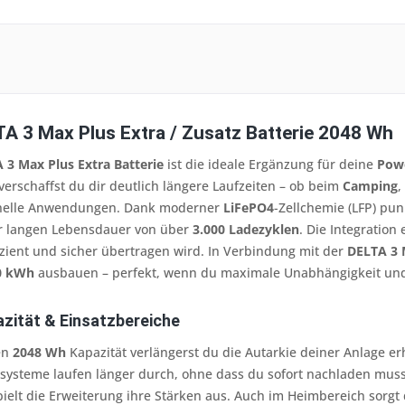
A 3 Max Plus Extra / Zusatz Batterie 2048 Wh
 3 Max Plus Extra Batterie
ist die ideale Ergänzung für deine
Powe
verschaffst du dir deutlich längere Laufzeiten – ob beim
Camping
,
ionelle Anwendungen. Dank moderner
LiFePO4
-Zellchemie (LFP) pun
ner langen Lebensdauer von über
3.000 Ladezyklen
. Die Integration
izient und sicher übertragen wird. In Verbindung mit der
DELTA 3 
0 kWh
ausbauen – perfekt, wenn du maximale Unabhängigkeit und
azität & Einsatzbereiche
en
2048 Wh
Kapazität verlängerst du die Autarkie deiner Anlage 
systeme laufen länger durch, ohne dass du sofort nachladen mus
elt die Erweiterung ihre Stärken aus. Auch im Heimbereich sorgt d