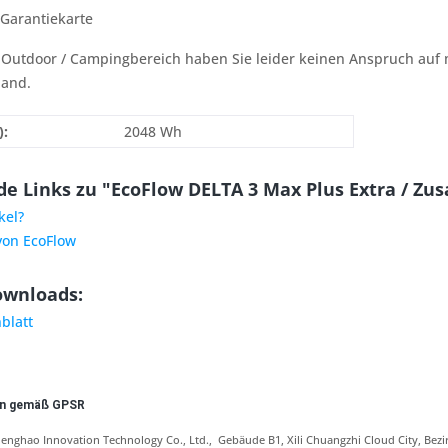
Garantiekarte
 Outdoor / Campingbereich haben Sie leider keinen Anspruch auf m
land.
):
2048 Wh
e Links zu "EcoFlow DELTA 3 Max Plus Extra / Zus
kel?
von EcoFlow
ownloads:
blatt
en gemäß GPSR
enghao Innovation Technology Co., Ltd.
, Gebäude B1, Xili Chuangzhi Cloud City, Be