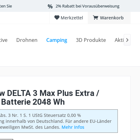
ten Sie
2% Rabatt bei Vorausüberweisung
Merkzettel
Warenkorb
tive
Drohnen
Camping
3D Produkte
Aktionen

w DELTA 3 Max Plus Extra /
 Batterie 2048 Wh
bs. 3 Nr. 1 S. 1 UStG Steuersatz 0,00 %
ung innerhalb von Deutschland. Für andere EU-Länder
 jeweiligen MwSt. des Landes.
Mehr Infos