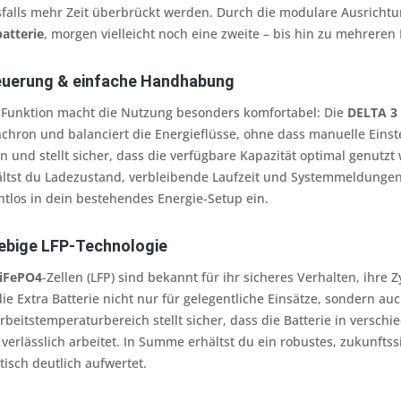
falls mehr Zeit überbrückt werden. Durch die modulare Ausricht
atterie
, morgen vielleicht noch eine zweite – bis hin zu mehrere
teuerung & einfache Handhabung
-Funktion macht die Nutzung besonders komfortabel: Die
DELTA 3
nchron und balanciert die Energieflüsse, ohne dass manuelle Einstel
n und stellt sicher, dass die verfügbare Kapazität optimal genutzt
ltst du Ladezustand, verbleibende Laufzeit und Systemmeldungen j
tlos in dein bestehendes Energie-Setup ein.
lebige LFP-Technologie
iFePO4
-Zellen (LFP) sind bekannt für ihr sicheres Verhalten, ihre
die Extra Batterie nicht nur für gelegentliche Einsätze, sondern a
 Arbeitstemperaturbereich stellt sicher, dass die Batterie in ver
erlässlich arbeitet. In Summe erhältst du ein robustes, zukunfts
tisch deutlich aufwertet.