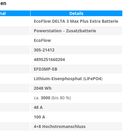
ten
mal
Details
EcoFlow DELTA 3 Max Plus Extra Batterie
Powerstation
–
Zusatzbatterie
EcoFlow
305-21412
4895251660204
EFD3MP-EB
Lithium-Eisenphosphat
(
LiFePO4
)
2048 Wh
ca.
3000
(bis 80 %)
48 A
100 A
4+8 Hochstromanschluss