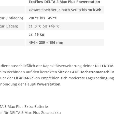
EcoFlow DELTA 3 Max Plus
Powerstation
Gesamtspeicher je nach Setup bis
10 kWh
ur (Entladen)
-10 °C
bis
+45 °C
ur (Laden)
ca.
0 °C
bis
+45 °C
ca.
16 kg
494 × 239 × 196 mm
dient ausschließlich der Kapazitätserweiterung deiner
DELTA 3 M
eim Verbinden auf den korrekten Sitz des
4+8 Hochstromanschlu
auer der
LiFePO4
-Zellen empfehlen sich moderate Lagerbedingun
Anbindung der Haupt-
Powerstation
.
A 3 Max Plus Extra Batterie
el für DELTA 3 Max Plus Zusatzakku