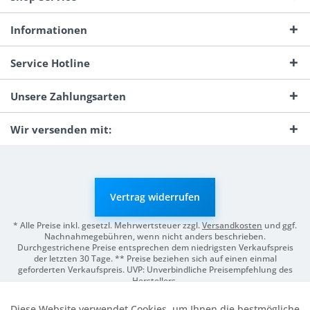
Informationen
Service Hotline
Unsere Zahlungsarten
Wir versenden mit:
Vertrag widerrufen
* Alle Preise inkl. gesetzl. Mehrwertsteuer zzgl.
Versandkosten
und ggf.
Nachnahmegebühren, wenn nicht anders beschrieben.
Durchgestrichene Preise entsprechen dem niedrigsten Verkaufspreis
der letzten 30 Tage. ** Preise beziehen sich auf einen einmal
geforderten Verkaufspreis. UVP: Unverbindliche Preisempfehlung des
Herstellers.
© 2026 Digitale Fotografien | Entwicklung & Support by
Pro-Webs.de
Diese Website verwendet Cookies, um Ihnen die bestmögliche
Aktiv
Funktionale