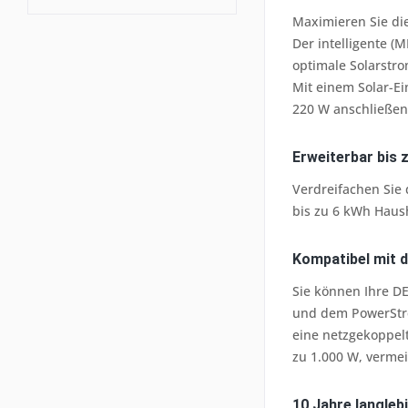
Maximieren Sie di
Der intelligente (
optimale Solarstr
Mit einem Solar-Ei
220 W anschließen
Erweiterbar bis 
Verdreifachen Sie 
bis zu 6 kWh Haus
Kompatibel mit
Sie können Ihre D
und dem PowerStre
eine netzgekoppelt
zu 1.000 W, verme
10 Jahre langleb