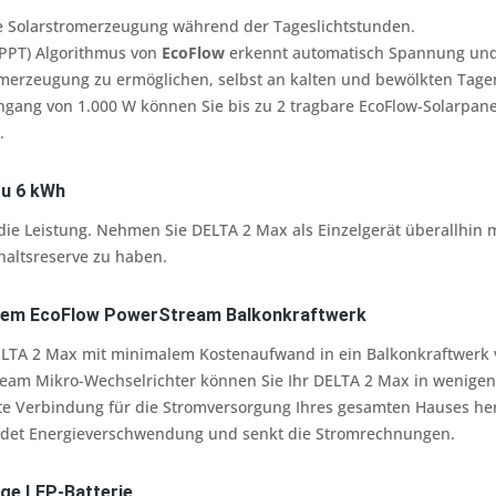
e Solarstromerzeugung während der Tageslichtstunden.
MPPT) Algorithmus von
EcoFlow
erkennt automatisch Spannung und 
omerzeugung zu ermöglichen, selbst an kalten und bewölkten Tage
ngang von 1.000 W können Sie bis zu 2 tragbare EcoFlow-Solarpanel
.
zu 6 kWh
die Leistung. Nehmen Sie DELTA 2 Max als Einzelgerät überallhin m
haltsreserve zu haben.
 dem EcoFlow PowerStream Balkonkraftwerk
ELTA 2 Max mit minimalem Kostenaufwand in ein Balkonkraftwerk 
am Mikro-Wechselrichter können Sie Ihr DELTA 2 Max in wenige
e Verbindung für die Stromversorgung Ihres gesamten Hauses herz
idet Energieverschwendung und senkt die Stromrechnungen.
ige LFP-Batterie