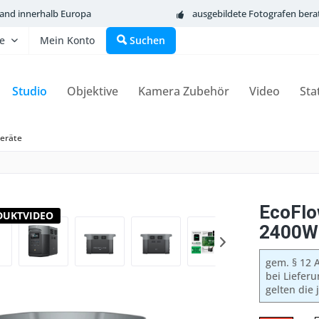
sand innerhalb Europa
ausgebildete Fotografen bera
fe
Mein Konto
Suchen
Studio
Objektive
Kamera Zubehör
Video
Sta
geräte
EcoFlo
DUKTVIDEO
2400W 
gem. § 12 A
bei Liefer
gelten die