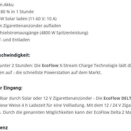
um-Akku
 80 % in 1 Stunde
 W Solar laden (11-60 V; 10 A)
m Zigarettenanzünder aufladen
hselstromausgänge (4800 W Spitzenleistung)
f- und Entladen
chwindigkeit:
 unter 2 Stunden: Die
EcoFlow
X-Stream Charge Technologie lädt di
n auf - die schnellste Powerstation auf dem Markt.
ar Eingang:
dbar durch Solar oder 12 V Zigarettenanzünder - Die
EcoFlow DEL
iese Weise 4 h Ladezeit für eine Vollladung. Mit dem 12 / 24 V Zi
. Durch die genannten Möglichkeiten kann der EcoFlow Delta 2 Max
ienz