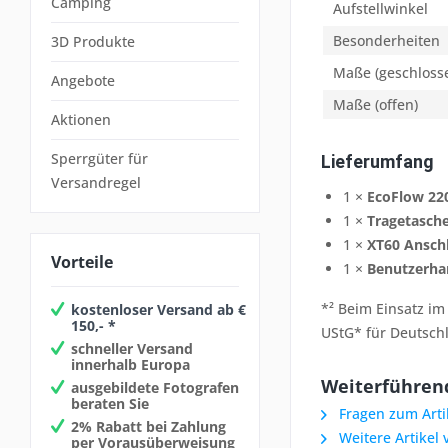
Camping
Aufstellwinkel
Besonderheiten
3D Produkte
Maße (geschloss
Angebote
Maße (offen)
Aktionen
Sperrgüter für
Lieferumfang
Versandregel
1 ×
EcoFlow 22
1 ×
Tragetasch
1 ×
XT60 Ansch
Vorteile
1 ×
Benutzerh
*² Beim Einsatz im
kostenloser Versand ab €
150,- *
UStG* für Deutsch
schneller Versand
innerhalb Europa
Weiterführend
ausgebildete Fotografen
beraten Sie
Fragen zum Arti
2% Rabatt bei Zahlung
Weitere Artikel 
per Vorausüberweisung