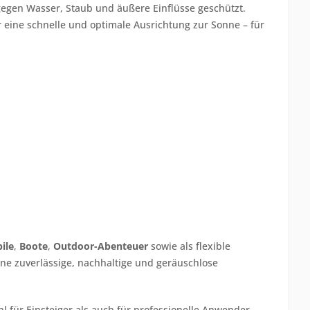
gegen Wasser, Staub und äußere Einflüsse geschützt.
r eine schnelle und optimale Ausrichtung zur Sonne – für
ile
,
Boote
,
Outdoor-Abenteuer
sowie als flexible
eine zuverlässige, nachhaltige und geräuschlose
 für Einsteiger als auch für professionelle Anwender