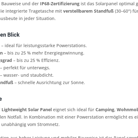
n Bauweise und der
IP68-Zertifizierung
ist das Solarpanel optimal 
die integrierte Tragetasche mit
verstellbarem Standfuß
(30–60°) fü
sbeute in jeder Situation.
nen Blick
– ideal für leistungsstarke Powerstations.
gn
– bis zu 25 % mehr Energiegewinnung.
sgrad
– bis zu 25 % Effizienz.
– perfekt für unterwegs.
– wasser- und staubdicht.
tandfuß
– schnelle Ausrichtung zur Sonne.
e
Lightweight Solar Panel
eignet sich ideal für
Camping
,
Wohnmob
den Notfall. In Kombination mit einer Powerstation ermöglicht es 
 unabhängig vom Stromnetz.
ion aus hoher Leistung und mobiler Bauweise ist das Panel sowohl