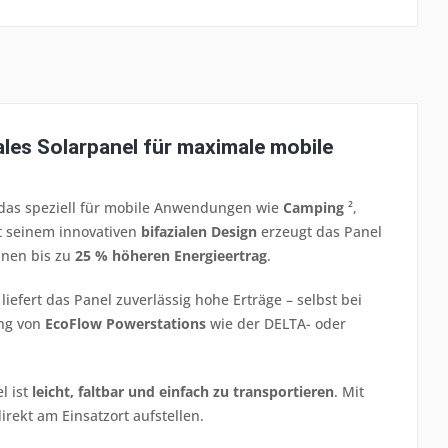
ales Solarpanel für maximale mobile
 das speziell für mobile Anwendungen wie
Camping
²,
t seinem innovativen
bifazialen Design
erzeugt das Panel
inen bis zu
25 % höheren Energieertrag
.
liefert das Panel zuverlässig hohe Erträge – selbst bei
ung von
EcoFlow Powerstations
wie der DELTA- oder
l ist
leicht, faltbar und einfach zu transportieren
. Mit
rekt am Einsatzort aufstellen.