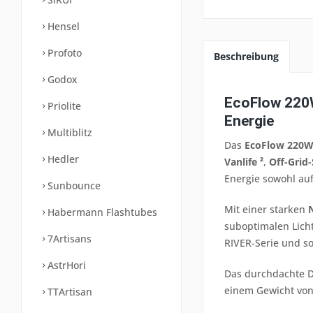
Hensel
Profoto
Beschreibung
Godox
EcoFlow 220W 
Priolite
Energie
Multiblitz
Das
EcoFlow 220W 
Hedler
Vanlife ²
,
Off-Grid
Energie sowohl auf
Sunbounce
Mit einer starken
Habermann Flashtubes
suboptimalen Licht
7Artisans
RIVER-Serie und s
AstrHori
Das durchdachte D
einem Gewicht vo
TTArtisan