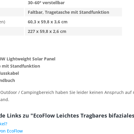
30–60° verstellbar
Faltbar, Tragetasche mit Standfunktion
en)
60,3 x 59,8 x 3,6 cm
227 x 59,8 x 2,6 cm
0W Lightweight Solar Panel
e mit Standfunktion
lusskabel
andbuch
 Outdoor / Campingbereich haben Sie leider keinen Anspruch auf m
land.
e Links zu "EcoFlow Leichtes Tragbares bifaziale
kel?
von EcoFlow