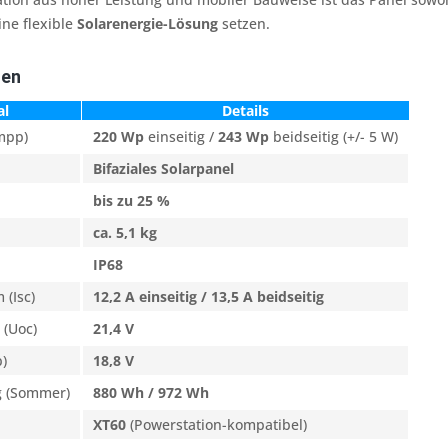
ine flexible
Solarenergie-Lösung
setzen.
ten
l
Details
mpp)
220 Wp
einseitig /
243 Wp
beidseitig (+/- 5 W)
Bifaziales Solarpanel
bis zu 25 %
ca. 5,1 kg
IP68
 (Isc)
12,2 A einseitig / 13,5 A beidseitig
 (Uoc)
21,4 V
)
18,8 V
g (Sommer)
880 Wh / 972 Wh
XT60
(Powerstation-kompatibel)