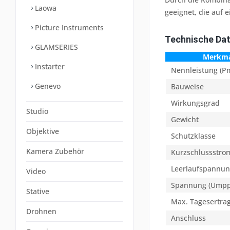
Laowa
geeignet, die auf e
Picture Instruments
Technische Da
GLAMSERIES
Merkma
Instarter
Nennleistung (P
Genevo
Bauweise
Wirkungsgrad
Studio
Gewicht
Objektive
Schutzklasse
Kamera Zubehör
Kurzschlussstrom
Leerlaufspannun
Video
Spannung (Umpp
Stative
Max. Tagesertra
Drohnen
Anschluss