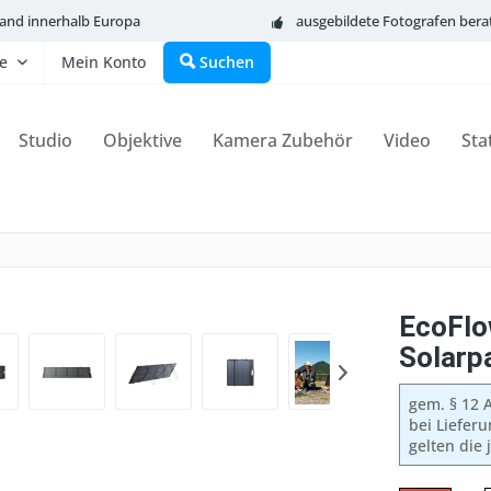
sand innerhalb Europa
ausgebildete Fotografen bera
fe
Mein Konto
Suchen
Studio
Objektive
Kamera Zubehör
Video
Sta
EcoFlo
Solarp
gem. § 12 A
bei Liefer
gelten die