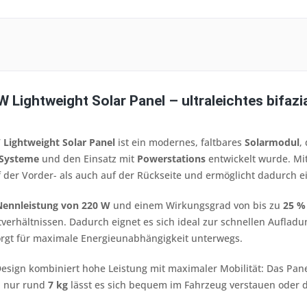
Lightweight Solar Panel – ultraleichtes bifazi
Lightweight Solar Panel
ist ein modernes, faltbares
Solarmodul
,
-Systeme
und den Einsatz mit
Powerstations
entwickelt wurde. Mi
 der Vorder- als auch auf der Rückseite und ermöglicht dadurch e
Nennleistung von 220 W
und einem Wirkungsgrad von bis zu
25 %
verhältnissen. Dadurch eignet es sich ideal zur schnellen Auflad
orgt für maximale Energieunabhängigkeit unterwegs.
esign kombiniert hohe Leistung mit maximaler Mobilität: Das Pane
n nur rund
7 kg
lässt es sich bequem im Fahrzeug verstauen oder di