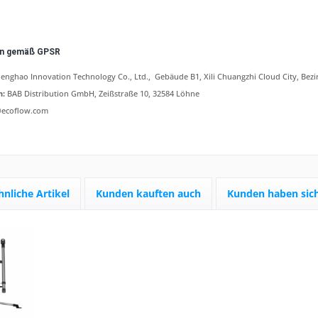
en gemäß GPSR
enghao Innovation Technology Co., Ltd.
, Gebäude B1, Xili Chuangzhi Cloud City, Be
n:
BAB Distribution GmbH, Zeißstraße 10, 32584 Löhne
@ecoflow.com
hnliche Artikel
Kunden kauften auch
Kunden haben sich