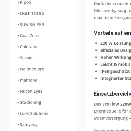
Kipon
Dank der robuste
Gleichzeitig sorgt 
LIGHTTOOLS
maximale Energieau
SUN-SNIPER
Vorteile auf ei
Goal Zero
220 W Leistung
Colorama
Bifaziales Desi
Hoher Wirkung
Savage
Leicht & mobil
walimex pro
IP68 geschützt
Integrierter S
mantona
Falcon Eyes
Einsatzbereich
StudioKing
Das
EcoFlow 220W 
Energiequelle für 
Look Solutions
Stromversorgung –
Samyang
Durch die Kombinat