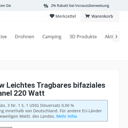
ten Sie
2% Rabatt bei Vorausüberweisung
Merkzettel
Warenkorb
tive
Drohnen
Camping
3D Produkte
Aktionen

w Leichtes Tragbares bifaziales
anel 220 Watt
bs. 3 Nr. 1 S. 1 UStG Steuersatz 0,00 %
ung innerhalb von Deutschland. Für andere EU-Länder
 jeweiligen MwSt. des Landes.
Mehr Infos