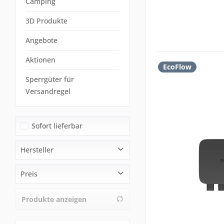
Camping
3D Produkte
Angebote
Aktionen
EcoFlow
Sperrgüter für
Versandregel
Sofort lieferbar
Hersteller
EcoFlow
Preis
Produkte anzeigen
von
13,00 €
bis
335,29 €