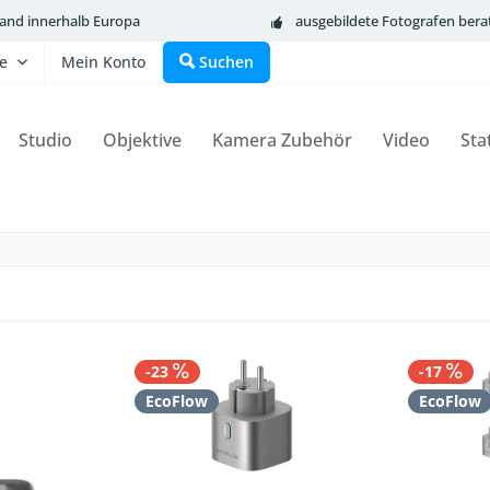
sand innerhalb Europa
ausgebildete Fotografen bera
fe
Mein Konto
Suchen
Studio
Objektive
Kamera Zubehör
Video
Sta
-23
-17
EcoFlow
EcoFlow