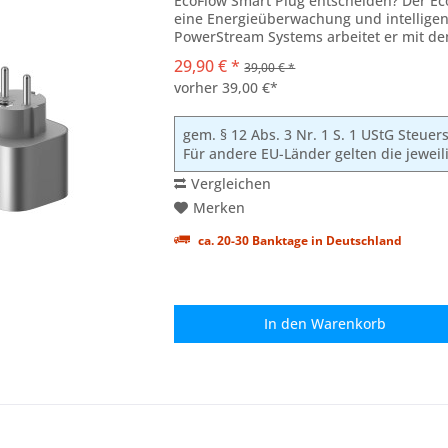
EcoFlow Smart Plug entscheiden? Der Ec
eine Energieüberwachung und intelligent
PowerStream Systems arbeitet er mit d
zusammen, um...
29,90 € *
39,00 € *
vorher 39,00 €*
gem. § 12 Abs. 3 Nr. 1 S. 1 UStG Steue
Für andere EU-Länder gelten die jewei
Vergleichen
Merken
ca. 20-30 Banktage in Deutschland
In den
Warenkorb