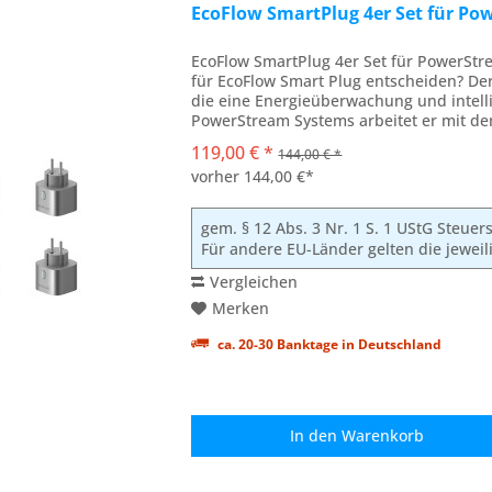
EcoFlow SmartPlug 4er Set für P
EcoFlow SmartPlug 4er Set für PowerStr
für EcoFlow Smart Plug entscheiden? De
die eine Energieüberwachung und intelli
PowerStream Systems arbeitet er mit d
zusammen, um...
119,00 € *
144,00 € *
vorher 144,00 €*
gem. § 12 Abs. 3 Nr. 1 S. 1 UStG Steue
Für andere EU-Länder gelten die jewei
Vergleichen
Merken
ca. 20-30 Banktage in Deutschland
In den
Warenkorb