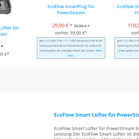
EcoFlow SmartPlug für
EcoFlow Sm
PowerStream
P
29,90 € *
119,
39,00 € *
üfter für
vorher 39,00 €*
vor
eam
gem. § 12 Abs. 3 Nr. 1 S. 1 UStG Steuersatz 0,00 % bei
gem. § 12 Abs. 3 N
 *
Lieferung innerhalb von Deutschland. Für andere EU-
Lieferung innerha
Länder gelten die jeweiligen MwSt. des Landes.
Mehr
Länder gelten die
00 €*
Infos
EcoFlow Smart Lüfter für PowerS
EcoFlow Smart Lüfter für PowerStream Ec
Leistung Der EcoFlow Smart Lüfter ist d