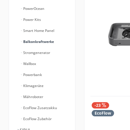
PowerOcean
Power Kits
Smart Home Panel
Balkonkraftwerke
Stromgenerator
Wallbox
Powerbank
Klimageräte
Mähroboter
-23
EcoFlow Zusatzakku
EcoFlow
EcoFlow Zubehör
SIRUI