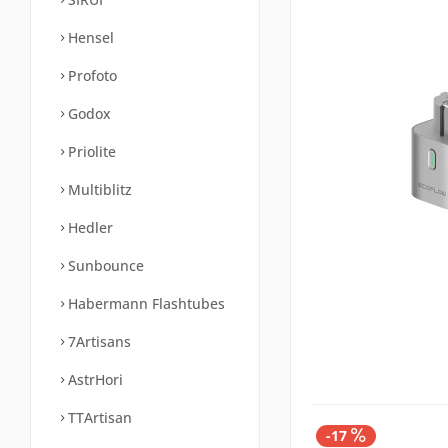
Hensel
Profoto
Godox
Priolite
Multiblitz
Hedler
Sunbounce
Habermann Flashtubes
7Artisans
AstrHori
TTArtisan
-17