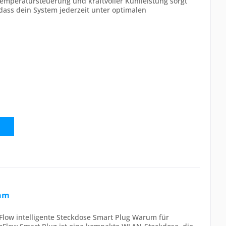
 Temperatursteuerung und kraftvoller Kühlleistung sorgt
, dass dein System jederzeit unter optimalen
eam
low intelligente Steckdose Smart Plug Warum für