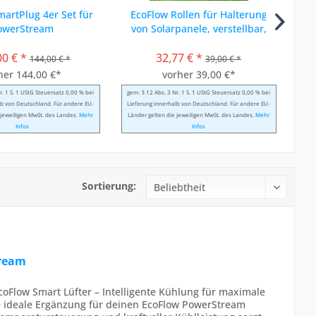
artPlug 4er Set für
EcoFlow Rollen für Halterung
owerStream
von Solarpanele, verstellbar,
hängend und...
00 € *
32,77 € *
144,00 € *
39,00 € *
her 144,00 €*
vorher 39,00 €*
r. 1 S. 1 UStG Steuersatz 0,00 % bei
gem. § 12 Abs. 3 Nr. 1 S. 1 UStG Steuersatz 0,00 % bei
lb von Deutschland. Für andere EU-
Lieferung innerhalb von Deutschland. Für andere EU-
 jeweiligen MwSt. des Landes.
Mehr
Länder gelten die jeweiligen MwSt. des Landes.
Mehr
Infos
Infos
Sortierung:
tream
oFlow Smart Lüfter – Intelligente Kühlung für maximale
ie ideale Ergänzung für deinen EcoFlow PowerStream