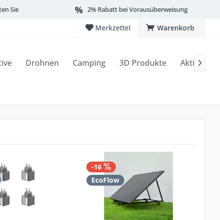
ten Sie
2% Rabatt bei Vorausüberweisung
Merkzettel
Warenkorb
tive
Drohnen
Camping
3D Produkte
Aktionen

-16
EcoFlow
E