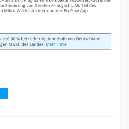
oFlow Smart Plug ist eine kompakte WLAN-Steckdose, die
e Steuerung von Geräten ermöglicht. Als Teil des
em Mikro-Wechselrichter und der EcoFlow App
rsatz 0,00 % bei Lieferung innerhalb von Deutschland.
ligen MwSt. des Landes.
Mehr Infos