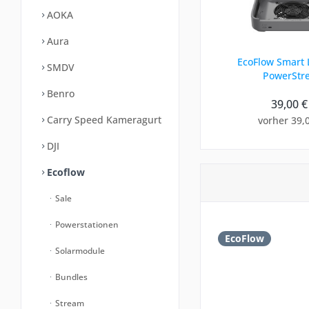
AOKA
Aura
EcoFlow Smart L
SMDV
PowerStr
Benro
39,00 €
Carry Speed Kameragurt
vorher 39,
DJI
Ecoflow
Sale
Powerstationen
EcoFlow
Solarmodule
Bundles
Stream