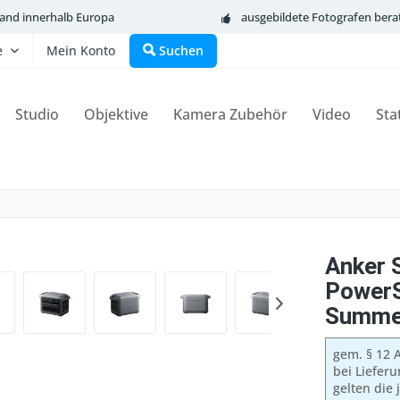
sand innerhalb Europa
ausgebildete Fotografen bera
e
Mein Konto
Suchen
Studio
Objektive
Kamera Zubehör
Video
Sta
Anker 
PowerS
Summer
gem. § 12 A
bei Liefer
gelten die