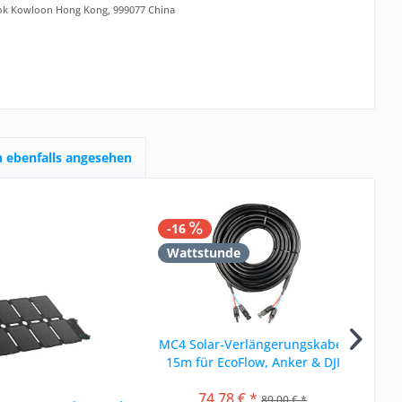
ok Kowloon Hong Kong, 999077 China
 ebenfalls angesehen
-16
-
Wattstunde
N
M
MC4 Solar-Verlängerungskabel
15m für EcoFlow, Anker & DJI
fa
74,78 € *
89,00 € *