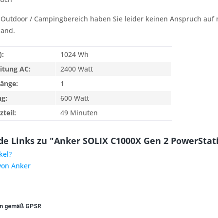
 Outdoor / Campingbereich haben Sie leider keinen Anspruch auf m
land.
):
1024 Wh
itung AC:
2400 Watt
gänge:
1
ng:
600 Watt
teil:
49 Minuten
e Links zu "Anker SOLIX C1000X Gen 2 PowerStat
kel?
von Anker
en gemäß GPSR