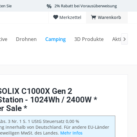
ten Sie
2% Rabatt bei Vorausüberweisung
Merkzettel
Warenkorb
tive
Drohnen
Camping
3D Produkte
Aktionen

SOLIX C1000X Gen 2
tation - 1024Wh / 2400W *
 Sale *
bs. 3 Nr. 1 S. 1 UStG Steuersatz 0,00 %
ung innerhalb von Deutschland. Für andere EU-Länder
 jeweiligen MwSt. des Landes.
Mehr Infos