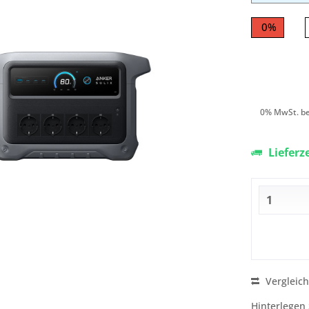
0%
0% MwSt. be
Lieferz
Vergleic
Hinterlegen 