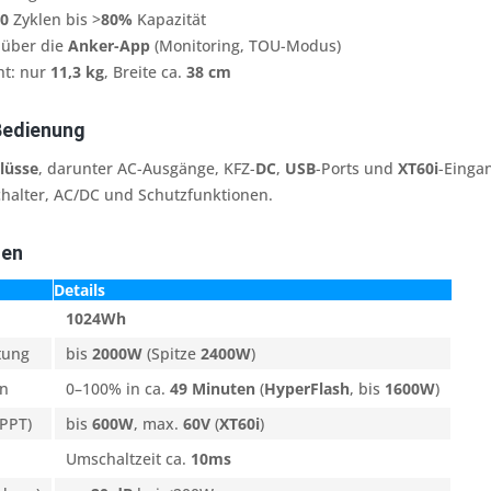
0
Zyklen bis >
80%
Kapazität
 über die
Anker-App
(Monitoring, TOU-Modus)
ht: nur
11,3 kg
, Breite ca.
38 cm
Bedienung
lüsse
, darunter AC-Ausgänge, KFZ-
DC
,
USB
-Ports und
XT60i
-Einga
chalter, AC/DC und Schutzfunktionen.
ten
Details
1024Wh
tung
bis
2000W
(Spitze
2400W
)
en
0–100% in ca.
49 Minuten
(
HyperFlash
, bis
1600W
)
MPPT)
bis
600W
, max.
60V
(
XT60i
)
Umschaltzeit ca.
10ms