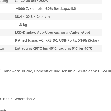
adung)
ca.
20 dB
bei <200W
>
4000
Zyklen bis >
80%
Restkapazität
38,4 × 20,8 × 24,4 cm
11,3 kg
LCD-Display
, App-Überwachung (
Anker-App
)
9 Anschlüsse
: AC, KFZ-
DC
,
USB
-Ports,
XT60i
(Solar)
tur
Entladung
-20°C bis 40°C
, Ladung
0°C bis 40°C
 ², Handwerk, Küche, Homeoffice und sensible Geräte dank
USV
-Fu
 C1000X Generation 2
l
buch