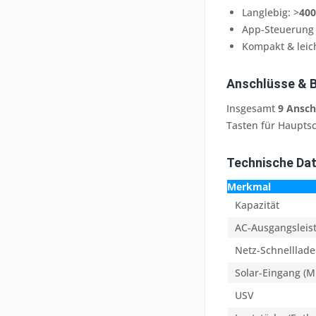
Langlebig: >
400
App-Steuerung
Kompakt & leic
Anschlüsse & 
Insgesamt
9 Ansch
Tasten für Haupts
Technische Da
Merkmal
Kapazität
AC-Ausgangsleis
Netz-Schnelllad
Solar-Eingang (
USV