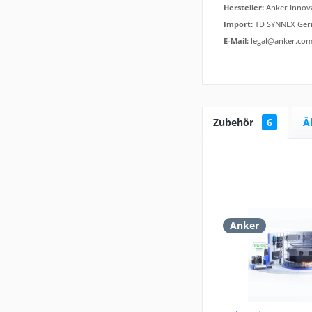
Hersteller:
Anker Innova
Import:
TD SYNNEX Germ
E-Mail:
legal@anker.co
Zubehör
6
Ä
Anker