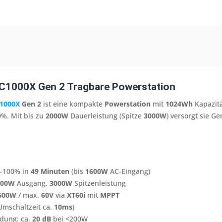
C1000X Gen 2 Tragbare Powerstation
1000X
Gen 2
ist eine kompakte
Powerstation
mit
1024Wh
Kapazit
%. Mit bis zu
2000W
Dauerleistung (Spitze
3000W
) versorgt sie G
0–100% in
49 Minuten
(bis
1600W
AC-Eingang)
000W
Ausgang,
3000W
Spitzenleistung
600W
/ max.
60V
via
XT60i
mit
MPPT
Umschaltzeit ca.
10ms
)
adung: ca.
20 dB
bei <200W