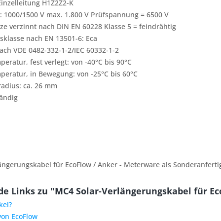
Einzelleitung H1Z2Z2-K
1000/1500 V max. 1.800 V Prüfspannung = 6500 V
itze verzinnt nach DIN EN 60228 Klasse 5 = feindrähtig
sklasse nach EN 13501-6: Eca
ach VDE 0482-332-1-2/IEC 60332-1-2
ratur, fest verlegt: von -40°C bis 90°C
eratur, in Bewegung: von -25°C bis 60°C
radius: ca. 26 mm
ändig
ängerungskabel für EcoFlow / Anker - Meterware als Sonderanfert
e Links zu "MC4 Solar-Verlängerungskabel für Ec
kel?
von EcoFlow