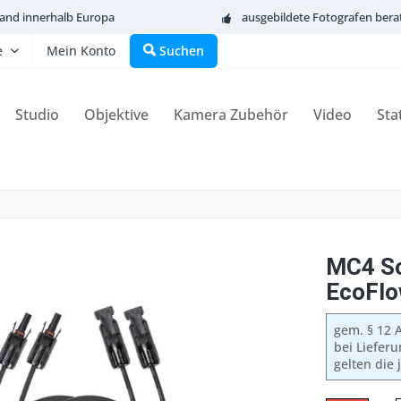
sand innerhalb Europa
ausgebildete Fotografen bera
e
Mein Konto
Suchen
Studio
Objektive
Kamera Zubehör
Video
Sta
MC4 So
EcoFlo
gem. § 12 A
bei Liefer
gelten die