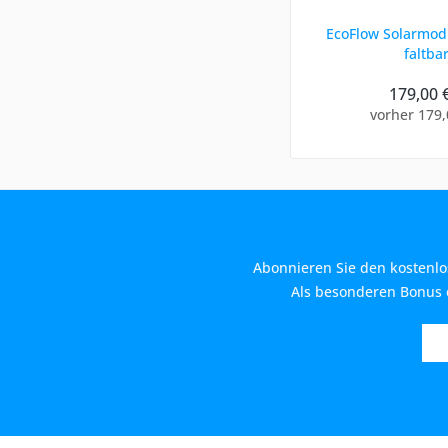
EcoFlow Solarmodu
faltba
179,00 
vorher 179,
Abonnieren Sie den kostenlo
Als besonderen Bonus e