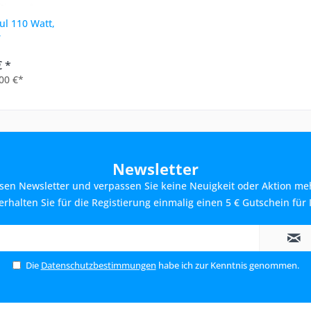
l 110 Watt,
r
€ *
00 €*
Newsletter
sen Newsletter und verpassen Sie keine Neuigkeit oder Aktion me
rhalten Sie für die Registierung einmalig einen 5 € Gutschein für 
Die
Datenschutzbestimmungen
habe ich zur Kenntnis genommen.