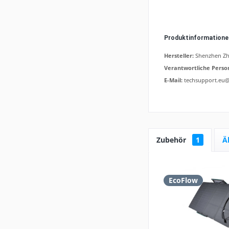
Produktinformation
Hersteller:
Shenzhen Zh
Verantwortliche Perso
E-Mail:
techsupport.eu
Zubehör
1
Ä
EcoFlow