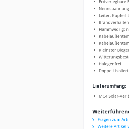
Erdverlegbare 
Nennspannung: 
Leiter: Kupferl
Brandverhalten
Flammwidrig: n
Kabelaußentempe
Kabelaußentemp
Kleinster Biege
Witterungsbest
Halogenfrei
Doppelt isoliert
Lieferumfang:
MC4 Solar-Verl
Weiterführend
Fragen zum Arti
Weitere Artikel 