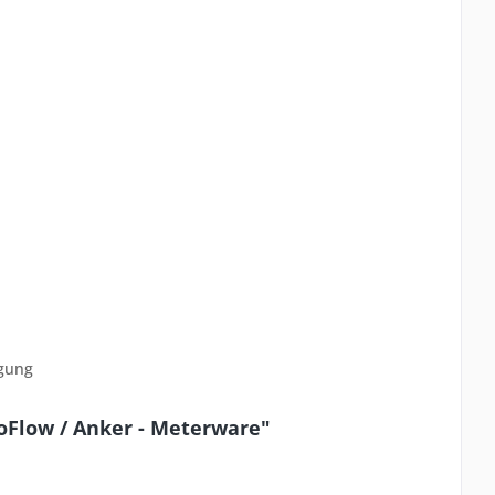
igung
oFlow / Anker - Meterware"