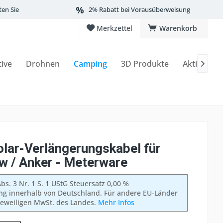
ten Sie
2% Rabatt bei Vorausüberweisung
Merkzettel
Warenkorb
tive
Drohnen
Camping
3D Produkte
Aktionen

lar-Verlängerungskabel für
w / Anker - Meterware
bs. 3 Nr. 1 S. 1 UStG Steuersatz 0,00 %
ung innerhalb von Deutschland. Für andere EU-Länder
 jeweiligen MwSt. des Landes.
Mehr Infos