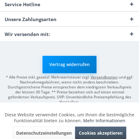
Service Hotline
Unsere Zahlungsarten
Wir versenden mit:
Vertrag widerrufen
* Alle Preise inkl. gesetzl. Mehrwertsteuer zzgl.
Versandkosten
und ggf.
Nachnahmegebühren, wenn nicht anders beschrieben.
Durchgestrichene Preise entsprechen dem niedrigsten Verkaufspreis
der letzten 30 Tage. ** Preise beziehen sich auf einen einmal
geforderten Verkaufspreis. UVP: Unverbindliche Preisempfehlung des
Herstellers.
© 2026 Digitale Fotografien | Entwicklung & Support by
Pro-Webs.de
Diese Website verwendet Cookies, um Ihnen die bestmögliche
Aktiv
Funktionale
Funktionalität bieten zu können.
Mehr Informationen
Datenschutzeinstellungen
Cookies akzeptieren
Inaktiv
Marketing