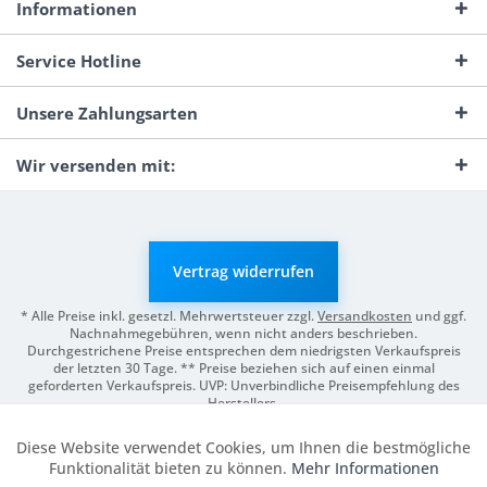
Informationen
Service Hotline
Unsere Zahlungsarten
Wir versenden mit:
Vertrag widerrufen
* Alle Preise inkl. gesetzl. Mehrwertsteuer zzgl.
Versandkosten
und ggf.
Nachnahmegebühren, wenn nicht anders beschrieben.
Durchgestrichene Preise entsprechen dem niedrigsten Verkaufspreis
der letzten 30 Tage. ** Preise beziehen sich auf einen einmal
geforderten Verkaufspreis. UVP: Unverbindliche Preisempfehlung des
Herstellers.
© 2026 Digitale Fotografien | Entwicklung & Support by
Pro-Webs.de
Diese Website verwendet Cookies, um Ihnen die bestmögliche
Aktiv
Funktionale
Funktionalität bieten zu können.
Mehr Informationen