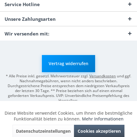
Service Hotline
Unsere Zahlungsarten
Wir versenden mit:
Vertrag widerrufen
* Alle Preise inkl. gesetzl. Mehrwertsteuer zzgl.
Versandkosten
und ggf.
Nachnahmegebühren, wenn nicht anders beschrieben.
Durchgestrichene Preise entsprechen dem niedrigsten Verkaufspreis
der letzten 30 Tage. ** Preise beziehen sich auf einen einmal
geforderten Verkaufspreis. UVP: Unverbindliche Preisempfehlung des
Herstellers.
© 2026 Digitale Fotografien | Entwicklung & Support by
Pro-Webs.de
Diese Website verwendet Cookies, um Ihnen die bestmögliche
Aktiv
Funktionale
Funktionalität bieten zu können.
Mehr Informationen
Datenschutzeinstellungen
Cookies akzeptieren
Inaktiv
Marketing