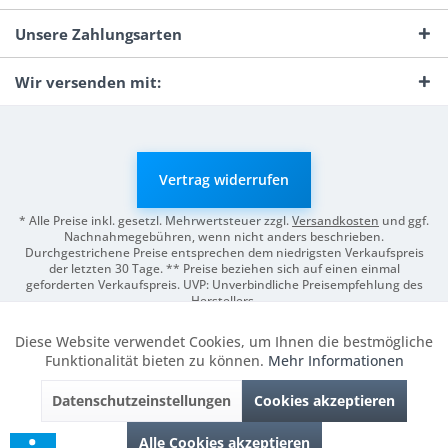
Unsere Zahlungsarten
Wir versenden mit:
Vertrag widerrufen
* Alle Preise inkl. gesetzl. Mehrwertsteuer zzgl.
Versandkosten
und ggf.
Nachnahmegebühren, wenn nicht anders beschrieben.
Durchgestrichene Preise entsprechen dem niedrigsten Verkaufspreis
der letzten 30 Tage. ** Preise beziehen sich auf einen einmal
geforderten Verkaufspreis. UVP: Unverbindliche Preisempfehlung des
Herstellers.
© 2026 Digitale Fotografien | Entwicklung & Support by
Pro-Webs.de
Diese Website verwendet Cookies, um Ihnen die bestmögliche
Aktiv
Funktionale
Funktionalität bieten zu können.
Mehr Informationen
Datenschutzeinstellungen
Cookies akzeptieren
Inaktiv
Marketing
Alle Cookies akzeptieren