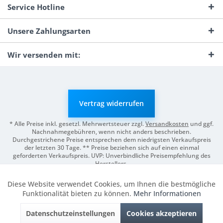
Service Hotline
Unsere Zahlungsarten
Wir versenden mit:
Vertrag widerrufen
* Alle Preise inkl. gesetzl. Mehrwertsteuer zzgl.
Versandkosten
und ggf.
Nachnahmegebühren, wenn nicht anders beschrieben.
Durchgestrichene Preise entsprechen dem niedrigsten Verkaufspreis
der letzten 30 Tage. ** Preise beziehen sich auf einen einmal
geforderten Verkaufspreis. UVP: Unverbindliche Preisempfehlung des
Herstellers.
© 2026 Digitale Fotografien | Entwicklung & Support by
Pro-Webs.de
Diese Website verwendet Cookies, um Ihnen die bestmögliche
Aktiv
Funktionale
Funktionalität bieten zu können.
Mehr Informationen
Datenschutzeinstellungen
Cookies akzeptieren
Inaktiv
Marketing