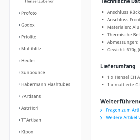
Technische Da
Hensel Zubehör
Anschluss Rücks
Profoto
Anschluss Front
Godox
Materialen: Al
Thermische Bel
Priolite
Abmessungen: 1
Multiblitz
Gewicht: 670g (
Hedler
Lieferumfang
Sunbounce
1 x Hensel EH 
Habermann Flashtubes
1 x mattierte G
7Artisans
Weiterführend
AstrHori
Fragen zum Arti
Weitere Artikel
TTArtisan
Kipon