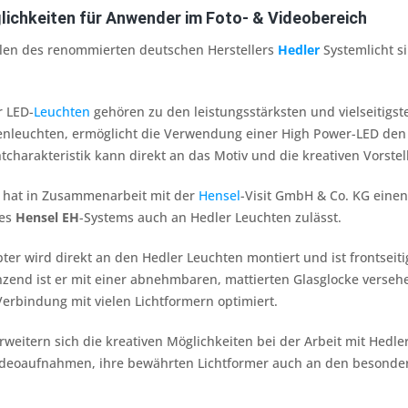
lichkeiten für Anwender im Foto- & Videobereich
llen des renommierten deutschen Herstellers
Hedler
Systemlicht si
r LED-
Leuchten
gehören zu den leistungsstärksten und vielseitigst
enleuchten, ermöglicht die Verwendung einer High Power-LED den 
chtcharakteristik kann direkt an das Motiv und die kreativen Vor
t hat in Zusammenarbeit mit der
Hensel
-Visit GmbH & Co. KG einen
es
Hensel EH
-Systems auch an Hedler Leuchten zulässt.
pter wird direkt an den Hedler Leuchten montiert und ist frontsei
nzend ist er mit einer abnehmbaren, mattierten Glasglocke verseh
 Verbindung mit vielen Lichtformern optimiert.
weitern sich die kreativen Möglichkeiten bei der Arbeit mit Hedle
Videoaufnahmen, ihre bewährten Lichtformer auch an den besonde