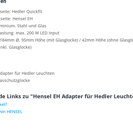
ten
eite: Hedler Quickfit
seite: Hensel EH
uminium, Stahl und Glas
astung: max. 200 W LED Input
84mm Ø, 95mm Höhe (mit Glasglocke) / 42mm Höhe (ohne Glasgl
inkl. Glasglocke)
Adapter für Hedler Leuchten
lasschutzglocke
e Links zu "Hensel EH Adapter für Hedler Leuch
kel?
 von HENSEL