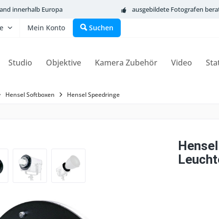
sand innerhalb Europa
ausgebildete Fotografen bera
fe
Mein Konto
Suchen
Studio
Objektive
Kamera Zubehör
Video
Sta
Hensel Softboxen
Hensel Speedringe
Hensel
Leucht