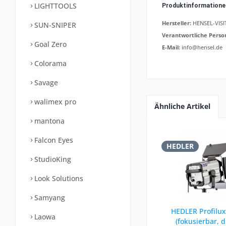
LIGHTTOOLS
Produktinformation
Hersteller:
HENSEL-VISIT
SUN-SNIPER
Verantwortliche Perso
Goal Zero
E-Mail:
info@hensel.de
Colorama
Savage
walimex pro
Ähnliche Artikel
mantona
Falcon Eyes
HEDLER
StudioKing
Look Solutions
Samyang
HEDLER Profilux
Laowa
(fokusierbar, 