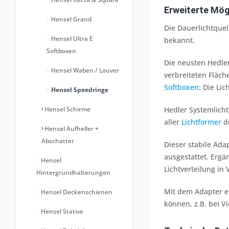
Erweiterte Mög
Hensel Grand
Die Dauerlichtque
Hensel Ultra E
bekannt.
Softboxen
Die neusten Hedle
Hensel Waben / Louver
verbreiteten Fläch
Softboxen
: Die Li
Hensel Speedringe
Hensel Schirme
Hedler Systemlich
aller
Lichtformer
d
Hensel Aufheller +
Abschatter
Dieser stabile Ada
ausgestattet. Ergä
Hensel
Lichtverteilung in
Hintergrundhalterungen
Mit dem Adapter er
Hensel Deckenschienen
können, z.B. bei 
Hensel Stative