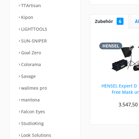
TTArtisan
Kipon
Zubehör
6
Ä
LIGHTTOOLS
SUN-SNIPER
HENSEL
Goal Zero
Colorama
Savage
HENSEL Expert D 1
walimex pro
Free Mask u
mantona
3.547,50
Falcon Eyes
StudioKing
Look Solutions