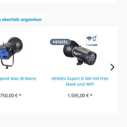
 ebenfalls angesehen
HENSEL
H
peed Max (B-Ware)
HENSEL Expert D 500 mit Free
HE
Mask und WiFi
.750,00 € *
1.595,00 € *