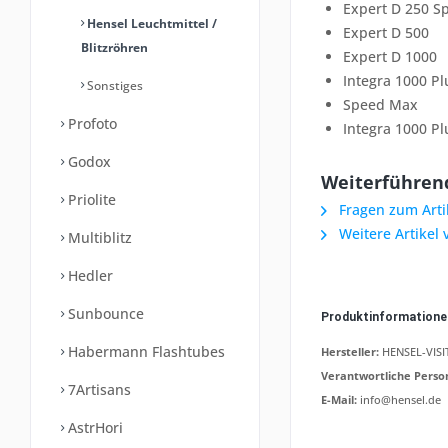
Expert D 250 S
Hensel Leuchtmittel /
Expert D 500
Blitzröhren
Expert D 1000
Integra 1000 Pl
Sonstiges
Speed Max
Profoto
Integra 1000 Pl
Godox
Weiterführend
Priolite
Fragen zum Arti
Weitere Artikel
Multiblitz
Hedler
Sunbounce
Produktinformation
Habermann Flashtubes
Hersteller:
HENSEL-VISIT
Verantwortliche Perso
7Artisans
E-Mail:
info@hensel.de
AstrHori