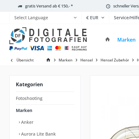
gratis Versand ab € 150,- *
schneller Ver
Service/Hilf
Powered by
Marken
Übersicht
Marken
Hensel
Hensel Zubehör
H
Kategorien
Fotoshooting
Marken
Anker
Aurora Lite Bank