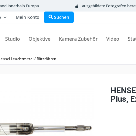
sand innerhalb Europa
ausgebildete Fotografen bera
e
Mein Konto
Suchen
Studio
Objektive
Kamera Zubehör
Video
Sta
ensel Leuchtmittel / Blitzröhren
HENSEL
Plus, 