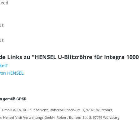
peed
us
us
e Links zu "HENSEL U-Blitzröhre für Integra 1000 
kel?
 von HENSEL
en gemäß GPSR
 GmbH & Co. KG in Insolvenz, Robert-Bunsen-Str. 3, 97076 Würzburg
n:
Hensel-Visit Verwaltungs GmbH, Robert-Bunsen-Str. 3, 97076 Würzburg