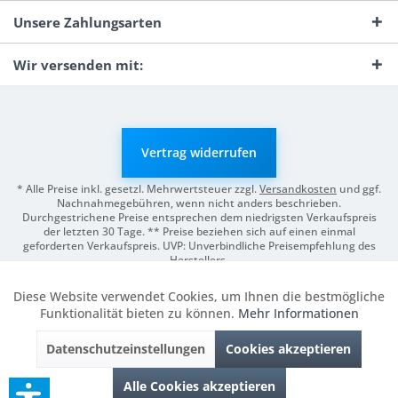
Unsere Zahlungsarten
Wir versenden mit:
Vertrag widerrufen
* Alle Preise inkl. gesetzl. Mehrwertsteuer zzgl.
Versandkosten
und ggf.
Nachnahmegebühren, wenn nicht anders beschrieben.
Durchgestrichene Preise entsprechen dem niedrigsten Verkaufspreis
der letzten 30 Tage. ** Preise beziehen sich auf einen einmal
geforderten Verkaufspreis. UVP: Unverbindliche Preisempfehlung des
Herstellers.
© 2026 Digitale Fotografien | Entwicklung & Support by
Pro-Webs.de
Diese Website verwendet Cookies, um Ihnen die bestmögliche
Aktiv
Funktionale
Funktionalität bieten zu können.
Mehr Informationen
Datenschutzeinstellungen
Cookies akzeptieren
Inaktiv
Marketing
Alle Cookies akzeptieren