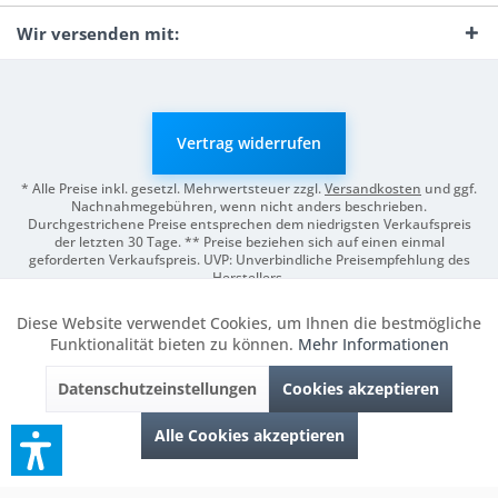
Wir versenden mit:
Vertrag widerrufen
* Alle Preise inkl. gesetzl. Mehrwertsteuer zzgl.
Versandkosten
und ggf.
Nachnahmegebühren, wenn nicht anders beschrieben.
Durchgestrichene Preise entsprechen dem niedrigsten Verkaufspreis
der letzten 30 Tage. ** Preise beziehen sich auf einen einmal
geforderten Verkaufspreis. UVP: Unverbindliche Preisempfehlung des
Herstellers.
© 2026 Digitale Fotografien | Entwicklung & Support by
Pro-Webs.de
Diese Website verwendet Cookies, um Ihnen die bestmögliche
Aktiv
Funktionale
Funktionalität bieten zu können.
Mehr Informationen
Datenschutzeinstellungen
Cookies akzeptieren
Inaktiv
Marketing
Alle Cookies akzeptieren
Inaktiv
Tracking