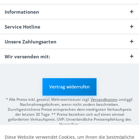
Informationen
Service Hotline
Unsere Zahlungsarten
Wir versenden mit:
Vertrag widerrufen
* Alle Preise inkl. gesetzl. Mehrwertsteuer zzgl.
Versandkosten
und ggf.
Nachnahmegebühren, wenn nicht anders beschrieben.
Durchgestrichene Preise entsprechen dem niedrigsten Verkaufspreis
der letzten 30 Tage. ** Preise beziehen sich auf einen einmal
geforderten Verkaufspreis. UVP: Unverbindliche Preisempfehlung des
Herstellers.
© 2026 Digitale Fotografien | Entwicklung & Support by
Pro-Webs.de
Diese Website verwendet Cookies, um Ihnen die bestmögliche
Aktiv
Funktionale