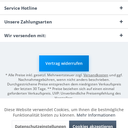
Service Hotline
Unsere Zahlungsarten
Wir versenden mit:
Vertrag widerrufen
* Alle Preise inkl. gesetzl. Mehrwertsteuer zzgl.
Versandkosten
und ggf.
Nachnahmegebühren, wenn nicht anders beschrieben.
Durchgestrichene Preise entsprechen dem niedrigsten Verkaufspreis
der letzten 30 Tage. ** Preise beziehen sich auf einen einmal
geforderten Verkaufspreis. UVP: Unverbindliche Preisempfehlung des
Herstellers.
© 2026 Digitale Fotografien | Entwicklung & Support by
Pro-Webs.de
Diese Website verwendet Cookies, um Ihnen die bestmögliche
Aktiv
Funktionale
Funktionalität bieten zu können.
Mehr Informationen
Datenschutzeinstellungen
Cookies akzeptieren
Inaktiv
Marketing