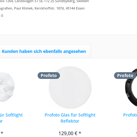
ox 1264, Landsvägen 57 SE-172 25 Sundbyberg, Sweden
ografien, Paul Klimek, Kerckhoffstr. 187d, 45144 Essen
 0
Kunden haben sich ebenfalls angesehen
Profoto
Profoto
ür Softlight
Profoto Glas für Softlight
Profot
or
Reflektor
 *
129,00 € *