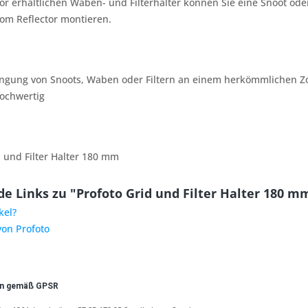
r erhältlichen Waben- und Filterhalter können Sie eine Snoot od
m Reflector montieren.
ingung von Snoots, Waben oder Filtern an einem herkömmlichen Zo
ochwertig
 und Filter Halter 180 mm
e Links zu "Profoto Grid und Filter Halter 180 m
kel?
von Profoto
en gemäß GPSR