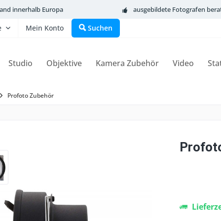
sand innerhalb Europa
ausgebildete Fotografen bera
e
Mein Konto
Suchen
Studio
Objektive
Kamera Zubehör
Video
Sta
Profoto Zubehör
Profoto
Lieferz