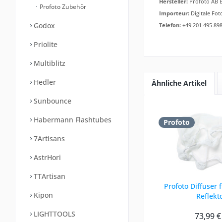
Hersteller:
Profoto AB B
Profoto Zubehör
Importeur:
Digitale Fot
Godox
Telefon:
+49 201 495 898
Priolite
Multiblitz
Hedler
Ähnliche Artikel
Sunbounce
Habermann Flashtubes
Profoto
7Artisans
AstrHori
TTArtisan
Profoto Diffuser f
Kipon
Reflekt
LIGHTTOOLS
73,99 €