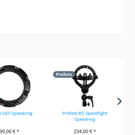
Profoto
P
o OCF Speedring
Profoto RFi Speedlight
Pr
Speedring
99,00 € *
234,00 € *