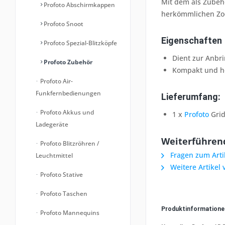
Mit dem als Zubehö
Profoto Abschirmkappen
herkömmlichen Zoo
Profoto Snoot
Eigenschaften
Profoto Spezial-Blitzköpfe
Dient zur Anbr
Profoto Zubehör
Kompakt und h
Profoto Air-
Funkfernbedienungen
Lieferumfang:
Profoto Akkus und
1 x
Profoto
Grid
Ladegeräte
Weiterführend
Profoto Blitzröhren /
Fragen zum Arti
Leuchtmittel
Weitere Artikel 
Profoto Stative
Profoto Taschen
Produktinformation
Profoto Mannequins