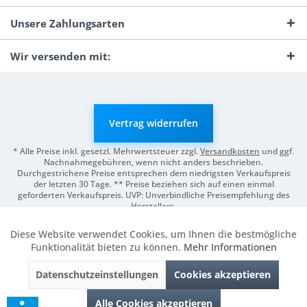
Unsere Zahlungsarten
Wir versenden mit:
Vertrag widerrufen
* Alle Preise inkl. gesetzl. Mehrwertsteuer zzgl.
Versandkosten
und ggf.
Nachnahmegebühren, wenn nicht anders beschrieben.
Durchgestrichene Preise entsprechen dem niedrigsten Verkaufspreis
der letzten 30 Tage. ** Preise beziehen sich auf einen einmal
geforderten Verkaufspreis. UVP: Unverbindliche Preisempfehlung des
Herstellers.
© 2026 Digitale Fotografien | Entwicklung & Support by
Pro-Webs.de
Diese Website verwendet Cookies, um Ihnen die bestmögliche
Aktiv
Funktionale
Funktionalität bieten zu können.
Mehr Informationen
Datenschutzeinstellungen
Cookies akzeptieren
Inaktiv
Marketing
Alle Cookies akzeptieren