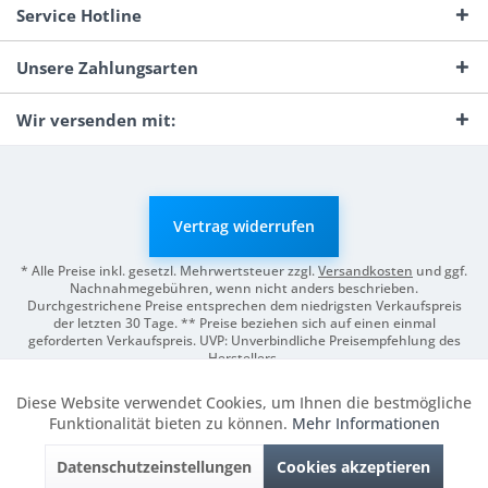
Service Hotline
Unsere Zahlungsarten
Wir versenden mit:
Vertrag widerrufen
* Alle Preise inkl. gesetzl. Mehrwertsteuer zzgl.
Versandkosten
und ggf.
Nachnahmegebühren, wenn nicht anders beschrieben.
Durchgestrichene Preise entsprechen dem niedrigsten Verkaufspreis
der letzten 30 Tage. ** Preise beziehen sich auf einen einmal
geforderten Verkaufspreis. UVP: Unverbindliche Preisempfehlung des
Herstellers.
© 2026 Digitale Fotografien | Entwicklung & Support by
Pro-Webs.de
Diese Website verwendet Cookies, um Ihnen die bestmögliche
Aktiv
Funktionale
Funktionalität bieten zu können.
Mehr Informationen
Datenschutzeinstellungen
Cookies akzeptieren
Inaktiv
Marketing