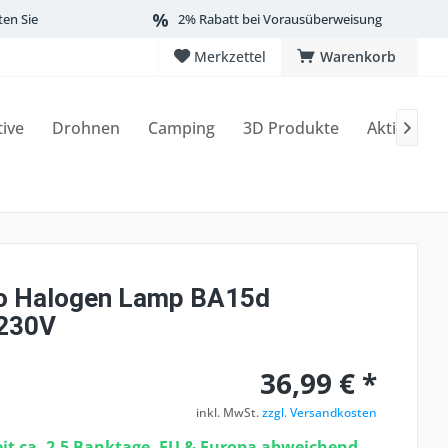
ten Sie
2% Rabatt bei Vorausüberweisung
Merkzettel
Warenkorb
tive
Drohnen
Camping
3D Produkte
Aktionen

o Halogen Lamp BA15d
230V
36,99 € *
inkl. MwSt.
zzgl. Versandkosten
eit ca. 2-5 Banktage, EU & Europa abweichend