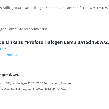
 StillLight XL. Das StillLight XL hat 3 x 3 Lampen à 150 W = 1350 W
ogen Lamp BA15d 150W/230V
de Links zu "Profoto Halogen Lamp BA15d 150W/2
kel?
von Profoto
en gemäß GPSR
ox 1264, Landsvägen 57 SE-172 25 Sundbyberg, Sweden
ografien, Paul Klimek, Kerckhoffstr. 187d, 45144 Essen
 0