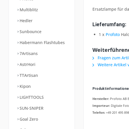
Ersatzlampe für das
Multiblitz
Hedler
Lieferumfang:
Sunbounce
1 x
Profoto
Hal
Habermann Flashtubes
Weiterführen
7Artisans
Fragen zum Arti
AstrHori
Weitere Artikel 
TTArtisan
Kipon
Produktinformation
LIGHTTOOLS
Hersteller:
Profoto AB B
Importeur:
Digitale Fot
SUN-SNIPER
Telefon:
+49 201 495 898
Goal Zero