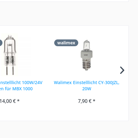
walimex
w
instelllicht 100W/24V
Walimex Einstelllicht CY-300JZL,
W
en für MBX 1000
20W
14,00 € *
7,90 € *