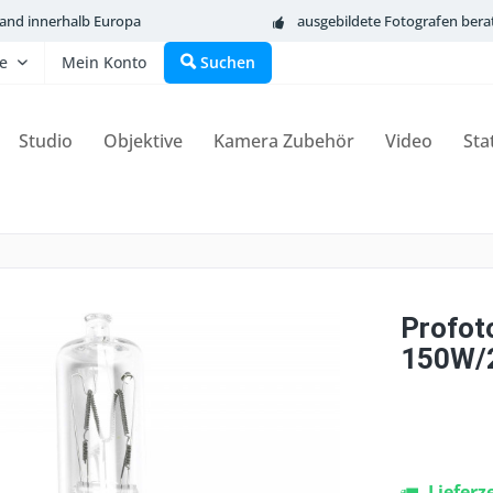
sand innerhalb Europa
ausgebildete Fotografen bera
fe
Mein Konto
Suchen
Studio
Objektive
Kamera Zubehör
Video
Sta
Profot
150W/
Lieferz