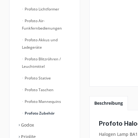
Profoto Lichtformer
Profoto Air-
Funkfernbedienungen
Profoto Akkus und
Ladegeräte
Profoto Blitzröhren /
Leuchtmittel
Profoto Stative
Profoto Taschen
Profoto Mannequins
Beschreibung
Profoto Zubehör
Profoto Hal
Godox
Halogen Lamp BA15d
Priolite