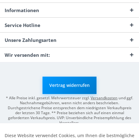
Informationen
Service Hotline
Unsere Zahlungsarten
Wir versenden mit:
Vertrag widerrufen
* Alle Preise inkl. gesetzl. Mehrwertsteuer zzgl.
Versandkosten
und ggf.
Nachnahmegebühren, wenn nicht anders beschrieben.
Durchgestrichene Preise entsprechen dem niedrigsten Verkaufspreis
der letzten 30 Tage. ** Preise beziehen sich auf einen einmal
geforderten Verkaufspreis. UVP: Unverbindliche Preisempfehlung des
Herstellers.
© 2026 Digitale Fotografien | Entwicklung & Support by
Pro-Webs.de
Diese Website verwendet Cookies, um Ihnen die bestmögliche
Aktiv
Funktionale