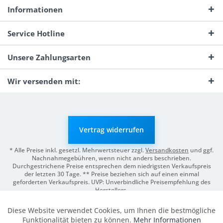
Informationen
Service Hotline
Unsere Zahlungsarten
Wir versenden mit:
Vertrag widerrufen
* Alle Preise inkl. gesetzl. Mehrwertsteuer zzgl.
Versandkosten
und ggf.
Nachnahmegebühren, wenn nicht anders beschrieben.
Durchgestrichene Preise entsprechen dem niedrigsten Verkaufspreis
der letzten 30 Tage. ** Preise beziehen sich auf einen einmal
geforderten Verkaufspreis. UVP: Unverbindliche Preisempfehlung des
Herstellers.
© 2026 Digitale Fotografien | Entwicklung & Support by
Pro-Webs.de
Diese Website verwendet Cookies, um Ihnen die bestmögliche
Aktiv
Funktionale
Funktionalität bieten zu können.
Mehr Informationen