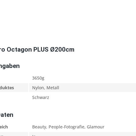
pro Octagon PLUS Ø200cm
Angaben
3650g
oduktes
Nylon, Metall
Schwarz
Daten
eich
Beauty, People-Fotografie, Glamour