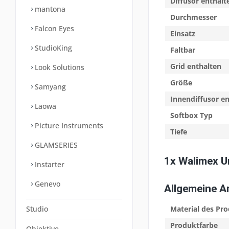
Diffusor enthalt
mantona
Durchmesser
Falcon Eyes
Einsatz
StudioKing
Faltbar
Grid enthalten
Look Solutions
Größe
Samyang
Innendiffusor e
Laowa
Softbox Typ
Picture Instruments
Tiefe
GLAMSERIES
1x Walimex U
Instarter
Genevo
Allgemeine 
Studio
Material des Pr
Produktfarbe
Objektive