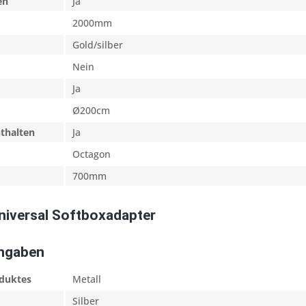
en
Ja
2000mm
Gold/silber
Nein
Ja
Ø200cm
nthalten
Ja
Octagon
700mm
niversal Softboxadapter
Angaben
oduktes
Metall
Silber