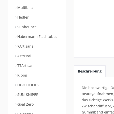
Multiblitz
Hedler
Sunbounce
Habermann Flashtubes
7Artisans
AstrHori
TTArtisan
Beschreibung
Kipon
LIGHTTOOLS
Die hochwertige O
Beautyaufnahmen, 
SUN-SNIPER
das richtige Werkz
Goal Zero
Zwischendiffusor, 
Gummiband einfach
Colorama