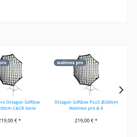
pro
walimex pro
w
ro Octagon Softbox
Octagon Softbox PLUS Ø200cm
00cm C&CR Serie
Walimex pro & K
Re
219,00 € *
219,00 € *