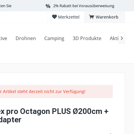
ten Sie
2% Rabatt bei Vorausüberweisung
Merkzettel
Warenkorb
tive
Drohnen
Camping
3D Produkte
Aktionen

r Artikel steht derzeit nicht zur Verfügung!
x pro Octagon PLUS Ø200cm +
dapter