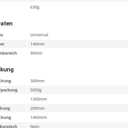
630g
Daten
ss
Universal
er
140mm
mbereich
90mm
ckung
ackung
300mm
erpackung
5059g
1300mm
ckung
200mm
ackung
1460mm
Euroloch
Nein