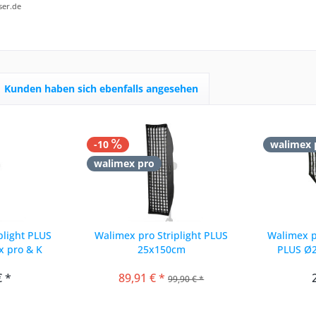
ser.de
Kunden haben sich ebenfalls angesehen
-10
walimex 
walimex pro
plight PLUS
Walimex pro Striplight PLUS
Walimex p
x pro & K
25x150cm
PLUS Ø2
€ *
89,91 € *
99,90 € *