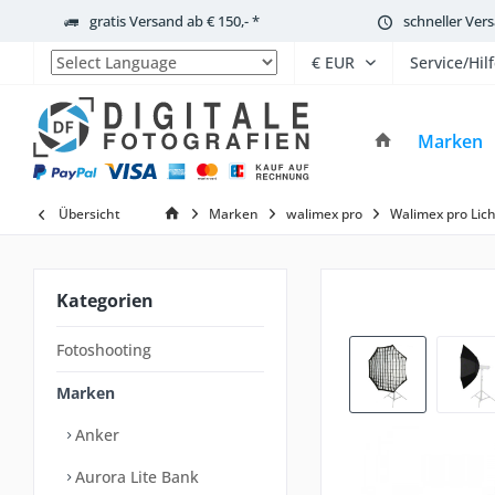
gratis Versand ab € 150,- *
schneller Ver
Service/Hil
Powered by
Marken
Übersicht
Marken
walimex pro
Walimex pro Lic
Kategorien
Fotoshooting
Marken
Anker
Aurora Lite Bank