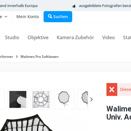
sand innerhalb Europa
ausgebildete Fotografen bera
fe
Mein Konto
Suchen
Studio
Objektive
Kamera Zubehör
Video
Sta
htformer
Walimex Pro Softboxen
Diese
Walime
Univ. A