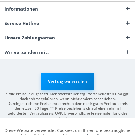
Informationen
Service Hotline
Unsere Zahlungsarten
Wir versenden mit:
Vertrag widerrufen
* Alle Preise inkl. gesetzl. Mehrwertsteuer zzgl.
Versandkosten
und ggf.
Nachnahmegebühren, wenn nicht anders beschrieben.
Durchgestrichene Preise entsprechen dem niedrigsten Verkaufspreis
der letzten 30 Tage. ** Preise beziehen sich auf einen einmal
geforderten Verkaufspreis. UVP: Unverbindliche Preisempfehlung des
Herstellers.
© 2026 Digitale Fotografien | Entwicklung & Support by
Pro-Webs.de
Diese Website verwendet Cookies, um Ihnen die bestmögliche
Aktiv
Funktionale