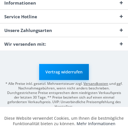
Informationen
Service Hotline
Unsere Zahlungsarten
Wir versenden mit:
Vertrag widerrufen
* Alle Preise inkl. gesetzl. Mehrwertsteuer zzgl.
Versandkosten
und ggf.
Nachnahmegebühren, wenn nicht anders beschrieben.
Durchgestrichene Preise entsprechen dem niedrigsten Verkaufspreis
der letzten 30 Tage. ** Preise beziehen sich auf einen einmal
geforderten Verkaufspreis. UVP: Unverbindliche Preisempfehlung des
Herstellers.
© 2026 Digitale Fotografien | Entwicklung & Support by
Pro-Webs.de
Diese Website verwendet Cookies, um Ihnen die bestmögliche
Aktiv
Funktionale
Funktionalität bieten zu können.
Mehr Informationen