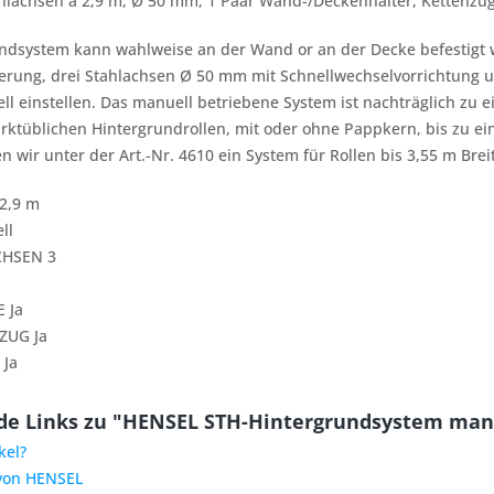
ahlachsen á 2,9 m, Ø 50 mm, 1 Paar Wand-/Deckenhalter, Kettenzug
ndsystem kann wahlweise an der Wand or an der Decke befestigt 
rung, drei Stahlachsen Ø 50 mm mit Schnellwechselvorrichtung un
ell einstellen. Das manuell betriebene System ist nachträglich zu
rktüblichen Hintergrundrollen, mit oder ohne Pappkern, bis zu ei
n wir unter der Art.-Nr. 4610 ein System für Rollen bis 3,55 m Brei
2,9 m
ll
CHSEN 3
 Ja
ZUG Ja
Ja
de Links zu "HENSEL STH-Hintergrundsystem manu
kel?
 von HENSEL