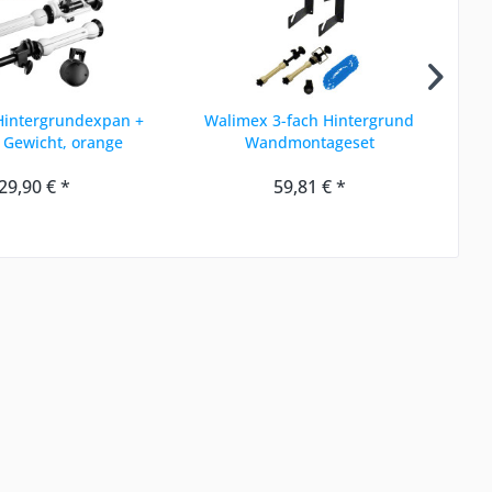
Hintergrundexpan +
Walimex 3-fach Hintergrund
Wa
 Gewicht, orange
Wandmontageset
29,90 € *
59,81 € *