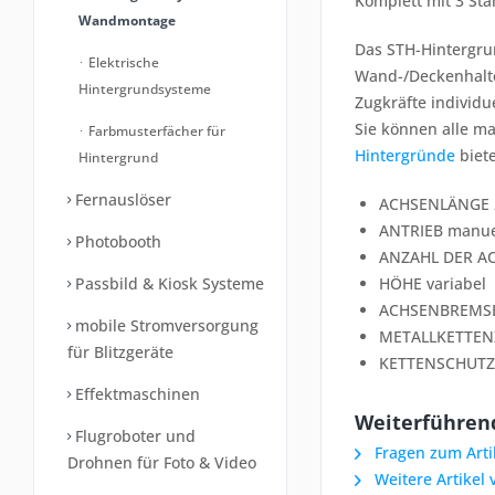
Komplett mit 3 St
Wandmontage
Das STH-Hintergru
Elektrische
Wand-/Deckenhalte
Hintergrundsysteme
Zugkräfte individu
Sie können alle ma
Farbmusterfächer für
Hintergründe
biete
Hintergrund
Fernauslöser
ACHSENLÄNGE 
ANTRIEB manue
Photobooth
ANZAHL DER A
Passbild & Kiosk Systeme
HÖHE variabel
ACHSENBREMSE
mobile Stromversorgung
METALLKETTEN
für Blitzgeräte
KETTENSCHUTZ 
Effektmaschinen
Weiterführen
Flugroboter und
Fragen zum Arti
Drohnen für Foto & Video
Weitere Artikel