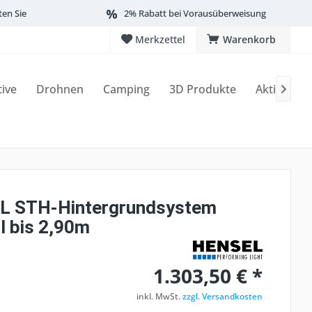
ten Sie
2% Rabatt bei Vorausüberweisung
Merkzettel
Warenkorb
tive
Drohnen
Camping
3D Produkte
Aktionen

L STH-Hintergrundsystem
l bis 2,90m
1.303,50 € *
inkl. MwSt.
zzgl. Versandkosten