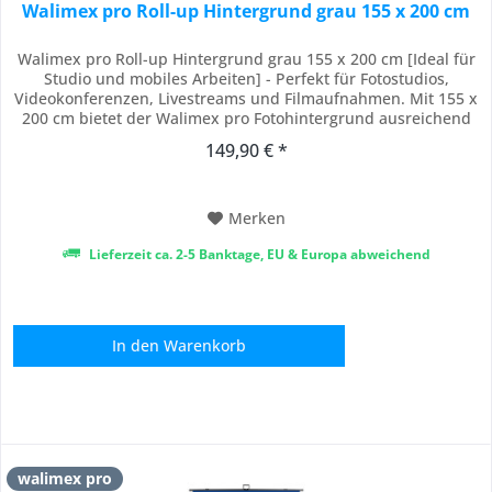
Walimex pro Roll-up Hintergrund grau 155 x 200 cm
Walimex pro Roll-up Hintergrund grau 155 x 200 cm [Ideal für
Studio und mobiles Arbeiten] - Perfekt für Fotostudios,
Videokonferenzen, Livestreams und Filmaufnahmen. Mit 155 x
200 cm bietet der Walimex pro Fotohintergrund ausreichend
Platz für professionelle Aufnahmen. Durch das kompakte
149,90 € *
Design eignet sich der Hintergrund auch für kleine Räume
und den mobilen Einsatz....
Merken
Lieferzeit ca. 2-5 Banktage, EU & Europa abweichend
In den
Warenkorb
walimex pro