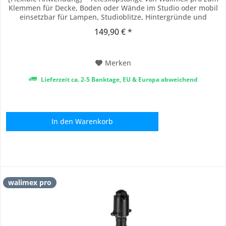
Klemmen für Decke, Boden oder Wände im Studio oder mobil
einsetzbar für Lampen, Studioblitze, Hintergründe und
weiteres Zubehör geeignet durch einfaches Spannen ohne
149,90 € *
Bohren universell kombinierbar mit Superklemmen für
zusätzliche Lichttechnik platzsparend und...
Merken
Lieferzeit ca. 2-5 Banktage, EU & Europa abweichend
In den
Warenkorb
walimex pro