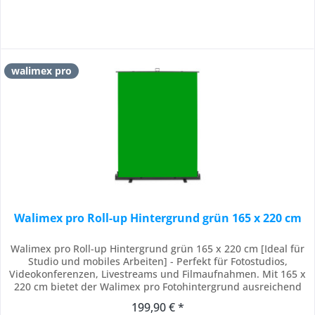
walimex pro
Walimex pro Roll-up Hintergrund grün 165 x 220 cm
Walimex pro Roll-up Hintergrund grün 165 x 220 cm [Ideal für
Studio und mobiles Arbeiten] - Perfekt für Fotostudios,
Videokonferenzen, Livestreams und Filmaufnahmen. Mit 165 x
220 cm bietet der Walimex pro Fotohintergrund ausreichend
Platz für professionelle Aufnahmen. Durch das kompakte
199,90 € *
Design eignet sich der Hintergrund auch für kleine Räume