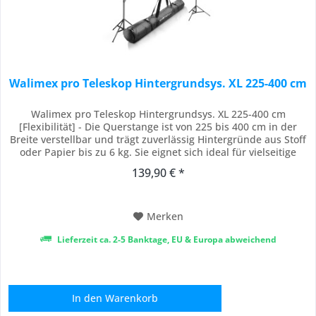
Walimex pro Teleskop Hintergrundsys. XL 225-400 cm
Walimex pro Teleskop Hintergrundsys. XL 225-400 cm
[Flexibilität] - Die Querstange ist von 225 bis 400 cm in der
Breite verstellbar und trägt zuverlässig Hintergründe aus Stoff
oder Papier bis zu 6 kg. Sie eignet sich ideal für vielseitige
Fotoshootings und ermöglicht eine präzise Anpassung an
139,90 € *
unterschiedliche Aufnahmebedürfnisse [Kompatibilität] - Das
Hintergrundsystem von...
Merken
Lieferzeit ca. 2-5 Banktage, EU & Europa abweichend
In den
Warenkorb