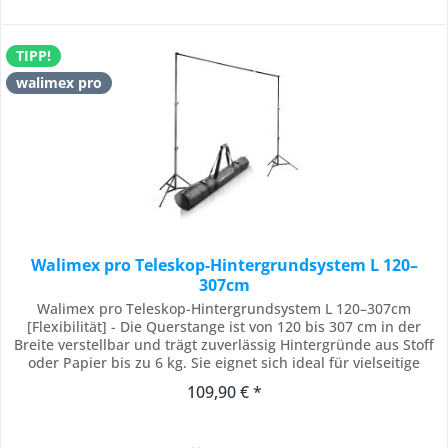
TIPP!
walimex pro
Walimex pro Teleskop-Hintergrundsystem L 120–
307cm
Walimex pro Teleskop-Hintergrundsystem L 120–307cm
[Flexibilität] - Die Querstange ist von 120 bis 307 cm in der
Breite verstellbar und trägt zuverlässig Hintergründe aus Stoff
oder Papier bis zu 6 kg. Sie eignet sich ideal für vielseitige
Fotoshootings und ermöglicht eine präzise Anpassung an
109,90 € *
unterschiedliche Aufnahmebedürfnisse [Kompatibilität] - Das
Hintergrundsystem von...