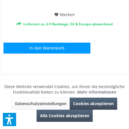
und den mobilen Einsatz....
Merken
Lieferzeit ca. 2-5 Banktage, EU & Europa abweichend
In den
Warenkorb
walimex pro
Diese Website verwendet Cookies, um Ihnen die bestmögliche
Aktiv
Funktionale
Funktionalität bieten zu können.
Mehr Informationen
Datenschutzeinstellungen
Cookies akzeptieren
Inaktiv
Marketing
Alle Cookies akzeptieren
Inaktiv
Tracking