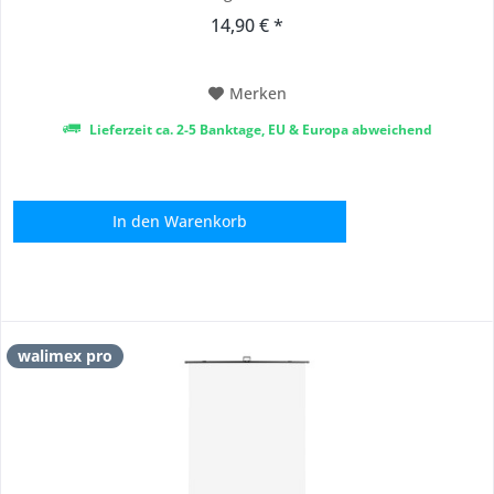
Papierhintergründen sorgt es für ein sauberes, glattes
14,90 € *
Erscheinungsbild – ideal für professionelle Studioaufnahmen
ohne störende Wellen oder Kanten. So erzielen Sie
gleichmäßige...
Merken
Lieferzeit ca. 2-5 Banktage, EU & Europa abweichend
In den
Warenkorb
walimex pro