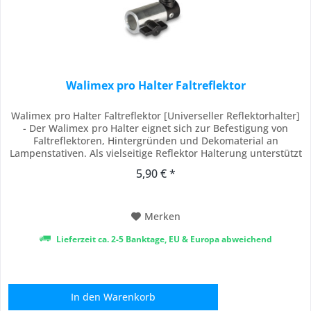
Walimex pro Halter Faltreflektor
Walimex pro Halter Faltreflektor [Universeller Reflektorhalter]
- Der Walimex pro Halter eignet sich zur Befestigung von
Faltreflektoren, Hintergründen und Dekomaterial an
Lampenstativen. Als vielseitige Reflektor Halterung unterstützt
er Sie bei Studioaufnahmen oder On Location Shootings und
5,90 € *
erleichtert das präzise Positionieren von Lichtformern und
Hintergründen. [5/8 Zoll...
Merken
Lieferzeit ca. 2-5 Banktage, EU & Europa abweichend
In den
Warenkorb