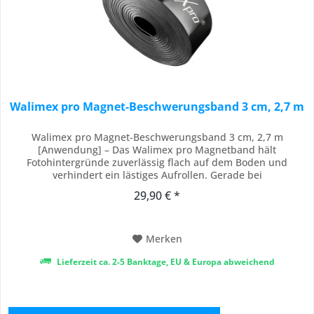
Walimex pro Magnet-Beschwerungsband 3 cm, 2,7 m
Walimex pro Magnet-Beschwerungsband 3 cm, 2,7 m
[Anwendung] – Das Walimex pro Magnetband hält
Fotohintergründe zuverlässig flach auf dem Boden und
verhindert ein lästiges Aufrollen. Gerade bei
Papierhintergründen sorgt es für ein sauberes, glattes
29,90 € *
Erscheinungsbild – ideal für professionelle Studioaufnahmen
ohne störende Wellen oder Kanten. So erzielen Sie
gleichmäßige...
Merken
Lieferzeit ca. 2-5 Banktage, EU & Europa abweichend