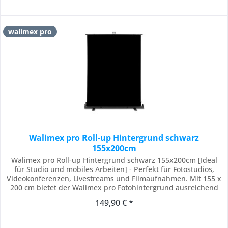
walimex pro
Walimex pro Roll-up Hintergrund schwarz
155x200cm
Walimex pro Roll-up Hintergrund schwarz 155x200cm [Ideal
für Studio und mobiles Arbeiten] - Perfekt für Fotostudios,
Videokonferenzen, Livestreams und Filmaufnahmen. Mit 155 x
200 cm bietet der Walimex pro Fotohintergrund ausreichend
Platz für professionelle Aufnahmen. Durch das kompakte
149,90 € *
Design eignet sich der Hintergrund auch für kleine Räume
und den mobilen Einsatz....