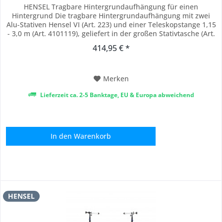
HENSEL Tragbare Hintergrundaufhängung für einen
Hintergrund Die tragbare Hintergrundaufhängung mit zwei
Alu-Stativen Hensel VI (Art. 223) und einer Teleskopstange 1,15
- 3,0 m (Art. 4101119), geliefert in der großen Stativtasche (Art.
3750). Auch ideal für Stoffhintergründe. Achsenlänge: 1,15 m
414,95 € *
(min.), 3,0 m (max.) Antrieb: manuell Anzahl der Achsen: 1
Höhe: 1,05 m (min.),...
Merken
Lieferzeit ca. 2-5 Banktage, EU & Europa abweichend
In den
Warenkorb
HENSEL