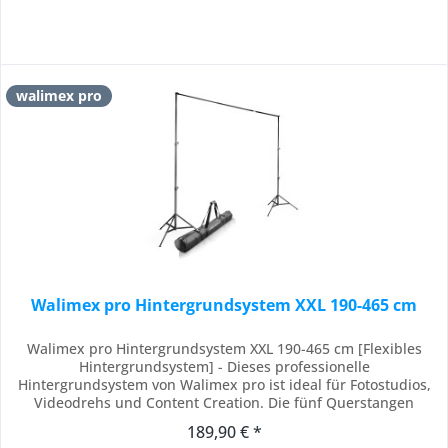
walimex pro
Walimex pro Hintergrundsystem XXL 190-465 cm
Walimex pro Hintergrundsystem XXL 190-465 cm [Flexibles
Hintergrundsystem] - Dieses professionelle
Hintergrundsystem von Walimex pro ist ideal für Fotostudios,
Videodrehs und Content Creation. Die fünf Querstangen
ermöglichen eine variable Breite von 190 cm bis 465 cm,
189,90 € *
sodass Sie unterschiedliche Hintergründe aus Stoff oder