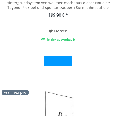
Hintergrundsystem von walimex macht aus dieser Not eine
Tugend. Flexibel und spontan zaubern Sie mit ihm auf die
Schnelle zum perfekten Motiv auch noch den passenden
199,90 € *
Hintergrund – mit Stoff oder Karton. Die Teleskop-Stange lässt
sich variabel zwischen 120cm und...
Merken
leider ausverkauft
Details
walimex pro