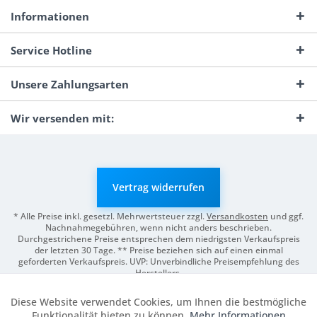
Informationen
Service Hotline
Unsere Zahlungsarten
Wir versenden mit:
Vertrag widerrufen
* Alle Preise inkl. gesetzl. Mehrwertsteuer zzgl.
Versandkosten
und ggf.
Nachnahmegebühren, wenn nicht anders beschrieben.
Durchgestrichene Preise entsprechen dem niedrigsten Verkaufspreis
der letzten 30 Tage. ** Preise beziehen sich auf einen einmal
geforderten Verkaufspreis. UVP: Unverbindliche Preisempfehlung des
Herstellers.
© 2026 Digitale Fotografien | Entwicklung & Support by
Pro-Webs.de
Diese Website verwendet Cookies, um Ihnen die bestmögliche
Aktiv
Funktionale
Funktionalität bieten zu können.
Mehr Informationen