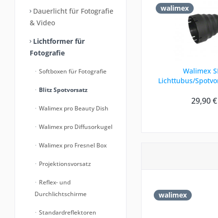
walimex
Dauerlicht für Fotografie
& Video
Lichtformer für
Fotografie
Walimex S
Softboxen für Fotografie
Lichttubus/Spotv
Blitz Spotvorsatz
Serie
29,90 €
Walimex pro Beauty Dish
Walimex pro Diffusorkugel
Walimex pro Fresnel Box
Projektionsvorsatz
Reflex- und
Durchlichtschirme
walimex
Standardreflektoren