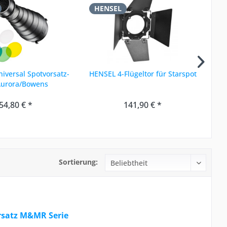
HENSEL
H
iversal Spotvorsatz-
HENSEL 4-Flügeltor für Starspot
H
Aurora/Bowens
54,80 € *
141,90 € *
Sortierung:
rsatz M&MR Serie