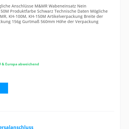
gliche Anschlüsse M&MR Wabeneinsatz Nein
150M Produktfarbe Schwarz Technische Daten Mögliche
MR, KH-100M, KH-150M Artikelverpackung Breite der
ackung 156g Gurtmaß 560mm Höhe der Verpackung
rpackung...
EU & Europa abweichend
ersalanschluss