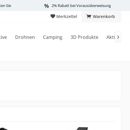
ten Sie
2% Rabatt bei Vorausüberweisung
Merkzettel
Warenkorb
tive
Drohnen
Camping
3D Produkte
Aktionen
