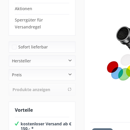
Aktionen
Sperrgüter für
Versandregel
Sofort lieferbar
Hersteller
HENSEL
Preis
walimex
Produkte anzeigen
von
13,09 €
bis
1714,90 €
Vorteile
kostenloser Versand ab €
150,- *