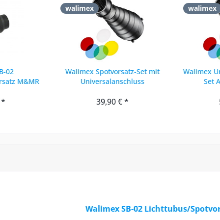
walimex
walimex
B-02
Walimex Spotvorsatz-Set mit
Walimex Un
orsatz M&MR
Universalanschluss
Set 
 *
39,90 € *
Walimex SB-02 Lichttubus/Spotvo