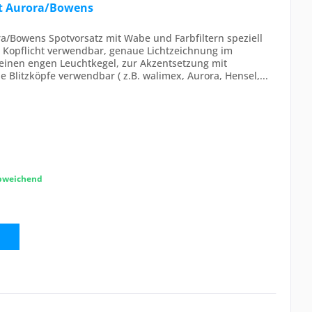
et Aurora/Bowens
a/Bowens Spotvorsatz mit Wabe und Farbfiltern speziell
ls Kopflicht verwendbar, genaue Lichtzeichnung im
 einen engen Leuchtkegel, zur Akzentsetzung mit
e Blitzköpfe verwendbar ( z.B. walimex, Aurora, Hensel,...
abweichend