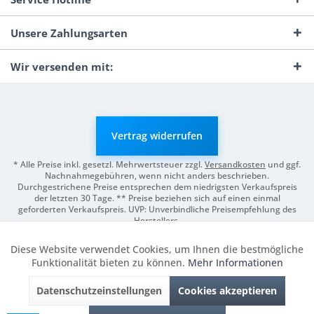
Unsere Zahlungsarten
Wir versenden mit:
Vertrag widerrufen
* Alle Preise inkl. gesetzl. Mehrwertsteuer zzgl.
Versandkosten
und ggf.
Nachnahmegebühren, wenn nicht anders beschrieben.
Durchgestrichene Preise entsprechen dem niedrigsten Verkaufspreis
der letzten 30 Tage. ** Preise beziehen sich auf einen einmal
geforderten Verkaufspreis. UVP: Unverbindliche Preisempfehlung des
Herstellers.
© 2026 Digitale Fotografien | Entwicklung & Support by
Pro-Webs.de
Diese Website verwendet Cookies, um Ihnen die bestmögliche
Aktiv
Funktionale
Funktionalität bieten zu können.
Mehr Informationen
Datenschutzeinstellungen
Cookies akzeptieren
Inaktiv
Marketing