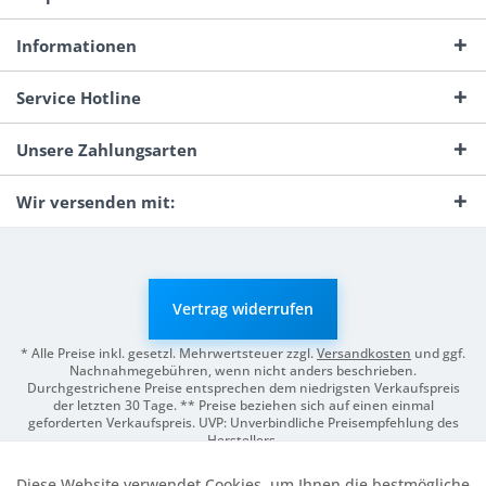
Informationen
Service Hotline
Unsere Zahlungsarten
Wir versenden mit:
Vertrag widerrufen
* Alle Preise inkl. gesetzl. Mehrwertsteuer zzgl.
Versandkosten
und ggf.
Nachnahmegebühren, wenn nicht anders beschrieben.
Durchgestrichene Preise entsprechen dem niedrigsten Verkaufspreis
der letzten 30 Tage. ** Preise beziehen sich auf einen einmal
geforderten Verkaufspreis. UVP: Unverbindliche Preisempfehlung des
Herstellers.
© 2026 Digitale Fotografien | Entwicklung & Support by
Pro-Webs.de
Diese Website verwendet Cookies, um Ihnen die bestmögliche
Aktiv
Funktionale